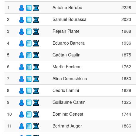
1
Antoine Bérubé
2228
2
Samuel Bourassa
2023
3
Réjean Plante
1968
4
Eduardo Barrera
1936
5
Gaétan Gaulin
1875
6
Martin Fecteau
1762
7
Alina Demushkina
1680
8
Cedric Lamini
1629
9
Guillaume Cantin
1325
10
Dominic Genest
1744
11
Bertrand Auger
1866