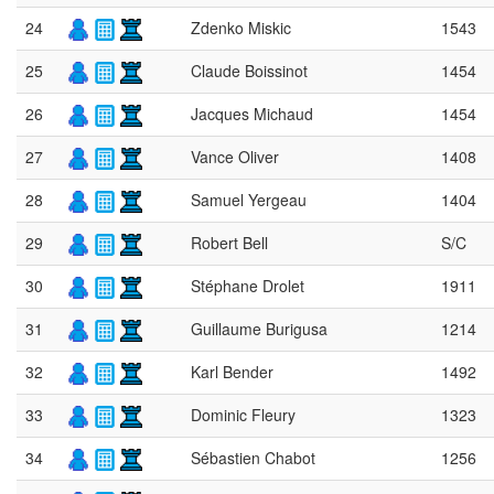
24
Zdenko Miskic
1543
25
Claude Boissinot
1454
26
Jacques Michaud
1454
27
Vance Oliver
1408
28
Samuel Yergeau
1404
29
Robert Bell
S/C
30
Stéphane Drolet
1911
31
Guillaume Burigusa
1214
32
Karl Bender
1492
33
Dominic Fleury
1323
34
Sébastien Chabot
1256