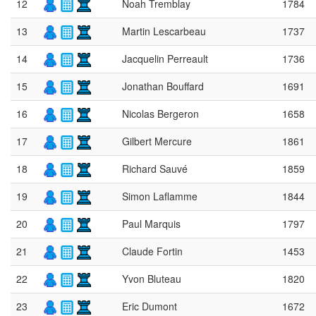
12
Noah Tremblay
1784
13
Martin Lescarbeau
1737
14
Jacquelin Perreault
1736
15
Jonathan Bouffard
1691
16
Nicolas Bergeron
1658
17
Gilbert Mercure
1861
18
Richard Sauvé
1859
19
Simon Laflamme
1844
20
Paul Marquis
1797
21
Claude Fortin
1453
22
Yvon Bluteau
1820
23
Eric Dumont
1672