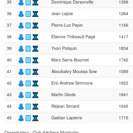
35
Dominique Darsonville
1399
36
Jean Lajoie
1264
37
Pierre-Luc Pepin
1156
38
Étienne Thibeault Pagé
1417
39
Yvon Poliquin
1834
40
Marc Sarra-Bournet
1742
41
Aboubakry Moussa Sow
1089
42
Eric Andrew Simmons
1822
43
Martin Glode
1841
44
Réjean Simard
1045
45
Gaétan Lapierre
1715
Organisateur : Club d'échecs Montcalm