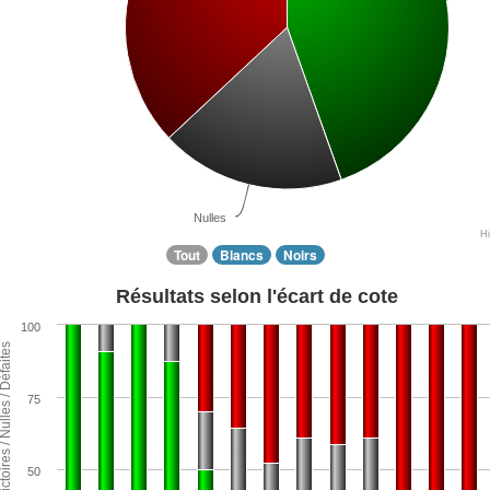
Nulles
H
Tout
Blancs
Noirs
Résultats selon l'écart de cote
100
ntage de Victoires / Nulles / Défaites
75
50