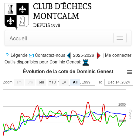
Accueil
Toggle
navigati
Légende
Contactez-nous
2025-2026
|
Me connecter
Outils disponibles pour Dominic Genest:
Évolution de la cote de Dominic Genest
Zoom
1m
3m
6m
YTD
From
1y
Nov 7, 1999
All
To
Dec 14, 2024
2000
Cotes
1500