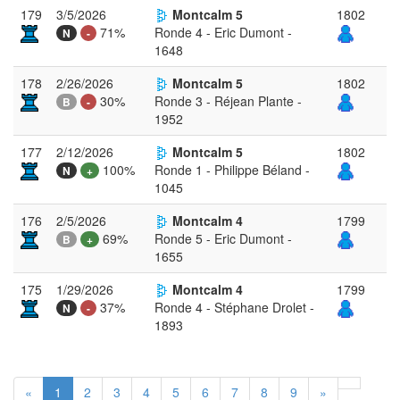
179
3/5/2026
Montcalm 5
1802
71%
Ronde 4 - Eric Dumont -
N
-
1648
178
2/26/2026
Montcalm 5
1802
30%
Ronde 3 - Réjean Plante -
B
-
1952
177
2/12/2026
Montcalm 5
1802
100%
Ronde 1 - Philippe Béland -
N
+
1045
176
2/5/2026
Montcalm 4
1799
69%
Ronde 5 - Eric Dumont -
B
+
1655
175
1/29/2026
Montcalm 4
1799
37%
Ronde 4 - Stéphane Drolet -
N
-
1893
«
1
2
3
4
5
6
7
8
9
»