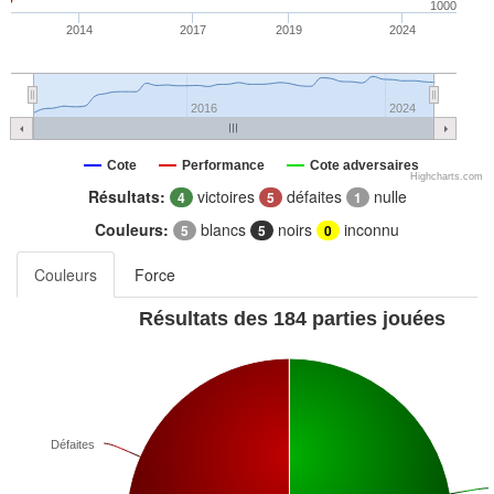
1000
2014
2017
2019
2024
2016
2024
Cote
Performance
Cote adversaires
Highcharts.com
Résultats:
victoires
défaites
nulle
4
5
1
Couleurs:
blancs
noirs
inconnu
5
5
0
Couleurs
Force
Résultats des 184 parties jouées
Défaites