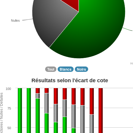
Nulles
H
Tout
Blancs
Noirs
Résultats selon l'écart de cote
100
ntage de Victoires / Nulles / Défaites
75
50