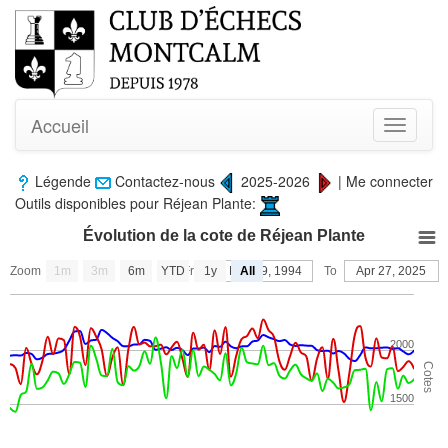
Accueil
Toggle
navigati
Légende
Contactez-nous
2025-2026
|
Me connecter
Outils disponibles pour Réjean Plante:
Évolution de la cote de Réjean Plante
Zoom
1m
3m
6m
YTD
From
1y
Nov 19, 1994
All
To
Apr 27, 2025
2000
Cotes
1500