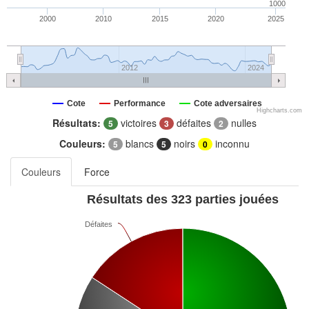
1000
2000
2010
2015
2020
2025
2012
2024
Cote
Performance
Cote adversaires
Highcharts.com
Résultats:
victoires
défaites
nulles
5
3
2
Couleurs:
blancs
noirs
inconnu
5
5
0
Couleurs
Force
Résultats des 323 parties jouées
Défaites