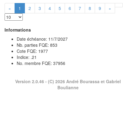
«
1
2
3
4
5
6
7
8
9
»
Informations
Date échéance: 11/7/2027
Nb. parties FQE: 853
Cote FQE: 1977
Indice: .21
No. membre FQE: 37956
Version 2.0.46
- (C) 2026 André Bourassa et Gabriel
Boulianne