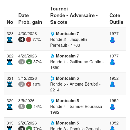
Tournoi
Date
Ronde - Adversaire -
Cote
No
Prob. gain
Sa cote
Outils
323
4/30/2026
Montcalm 7
1977
77%
Ronde 2 - Jacquelin
N
-
Perreault - 1763
322
4/23/2026
Montcalm 7
1977
87%
Ronde 1 - Guillaume Cantin -
B
+
1650
321
3/12/2026
Montcalm 5
1952
18%
Ronde 5 - Antoine Bérubé -
B
-
2214
320
3/5/2026
Montcalm 5
1952
44%
Ronde 4 - Samuel Bourassa -
B
+
1992
319
2/26/2026
Montcalm 5
1952
70%
Ronde 3 - Dominic Genest -
N
+