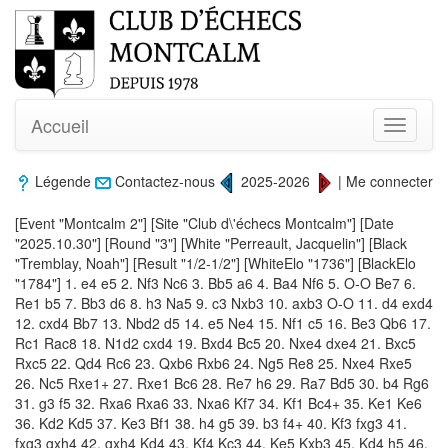
Accueil
Toggle
navigati
Légende
Contactez-nous
2025-2026
|
Me connecter
[Event "Montcalm 2"] [Site "Club d\'échecs Montcalm"] [Date
"2025.10.30"] [Round "3"] [White "Perreault, Jacquelin"] [Black
"Tremblay, Noah"] [Result "1/2-1/2"] [WhiteElo "1736"] [BlackElo
"1784"] 1. e4 e5 2. Nf3 Nc6 3. Bb5 a6 4. Ba4 Nf6 5. O-O Be7 6.
Re1 b5 7. Bb3 d6 8. h3 Na5 9. c3 Nxb3 10. axb3 O-O 11. d4 exd4
12. cxd4 Bb7 13. Nbd2 d5 14. e5 Ne4 15. Nf1 c5 16. Be3 Qb6 17.
Rc1 Rac8 18. N1d2 cxd4 19. Bxd4 Bc5 20. Nxe4 dxe4 21. Bxc5
Rxc5 22. Qd4 Rc6 23. Qxb6 Rxb6 24. Ng5 Re8 25. Nxe4 Rxe5
26. Nc5 Rxe1+ 27. Rxe1 Bc6 28. Re7 h6 29. Ra7 Bd5 30. b4 Rg6
31. g3 f5 32. Rxa6 Rxa6 33. Nxa6 Kf7 34. Kf1 Bc4+ 35. Ke1 Ke6
36. Kd2 Kd5 37. Ke3 Bf1 38. h4 g5 39. b3 f4+ 40. Kf3 fxg3 41.
fxg3 gxh4 42. gxh4 Kd4 43. Kf4 Kc3 44. Ke5 Kxb3 45. Kd4 h5 46.