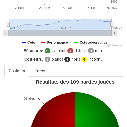
1000
7. Feb
21. Nov
30. Sep
3. Feb
26. May
Mar '04
Mar '07
Jun '25
Cote
Performance
Cote adversaires
Highcharts.com
Résultats:
victoires
défaite
nulle
9
1
0
Couleurs:
blancs
noirs
inconnu
5
5
0
Couleurs
Force
Résultats des 109 parties jouées
Défaites