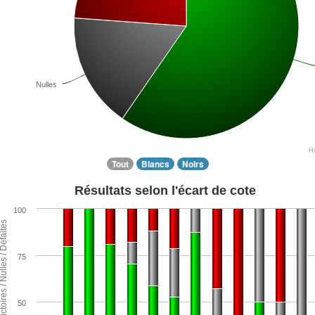
Nulles
H
Tout
Blancs
Noirs
Résultats selon l'écart de cote
100
ntage de Victoires / Nulles / Défaites
75
50