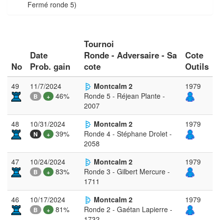
Fermé ronde 5)
Tournoi
Date
Ronde - Adversaire - Sa
Cote
No
Prob. gain
cote
Outils
49
11/7/2024
Montcalm 2
1979
46%
Ronde 5 - Réjean Plante -
B
+
2007
48
10/31/2024
Montcalm 2
1979
39%
Ronde 4 - Stéphane Drolet -
N
+
2058
47
10/24/2024
Montcalm 2
1979
83%
Ronde 3 - Gilbert Mercure -
B
+
1711
46
10/17/2024
Montcalm 2
1979
81%
Ronde 2 - Gaétan Lapierre -
B
+
1732