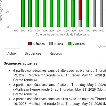
25
0
700
600
500
400
300
200
100
-100
-200
-300
-400
-500
-600
Cote du joueur moins cote de l'adversaire
Défaites
Nulles
Victoires
Highchar
Actuel
Séquences
Records
Séquences actuelles
6 parties consécutives sans défaite avec les blancs du Thurs
12, 2026 (Montcalm 5 ronde 5) au Thursday, May 14, 2026 (
Fermé ronde 4)
3 parties consécutives sans défaite du Thursday, May 7, 2026
(Montcalm Fermé ronde 3) au Thursday, May 21, 2026 (Mont
Fermé ronde 5)
3 parties consécutives sans victoires avec les noirs du Thursda
16, 2026 (Montcalm 6 ronde 5) au Thursday, May 21, 2026 (