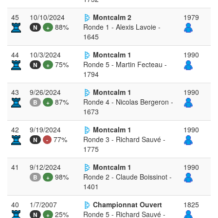
45
10/10/2024
Montcalm 2
1979
88%
Ronde 1 - Alexis Lavoie -
N
+
1645
44
10/3/2024
Montcalm 1
1990
75%
Ronde 5 - Martin Fecteau -
N
+
1794
43
9/26/2024
Montcalm 1
1990
87%
Ronde 4 - Nicolas Bergeron -
B
+
1673
42
9/19/2024
Montcalm 1
1990
77%
Ronde 3 - Richard Sauvé -
N
-
1775
41
9/12/2024
Montcalm 1
1990
98%
Ronde 2 - Claude Boissinot -
B
+
1401
40
1/7/2007
Championnat Ouvert
1825
25%
Ronde 5 - Richard Sauvé -
N
+