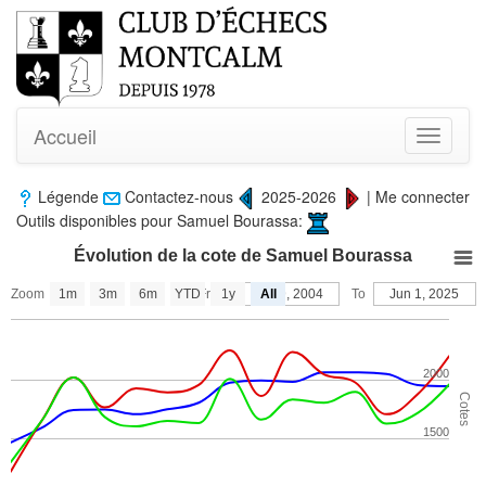
Accueil
Toggle
navigati
Légende
Contactez-nous
2025-2026
|
Me connecter
Outils disponibles pour Samuel Bourassa:
Évolution de la cote de Samuel Bourassa
Zoom
1m
3m
6m
YTD
From
1y
Feb 9, 2004
All
To
Jun 1, 2025
2000
Cotes
1500