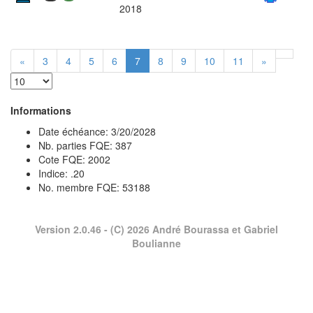
2018
«
3
4
5
6
7
8
9
10
11
»
Informations
Date échéance: 3/20/2028
Nb. parties FQE: 387
Cote FQE: 2002
Indice: .20
No. membre FQE: 53188
Version 2.0.46
- (C) 2026 André Bourassa et Gabriel
Boulianne