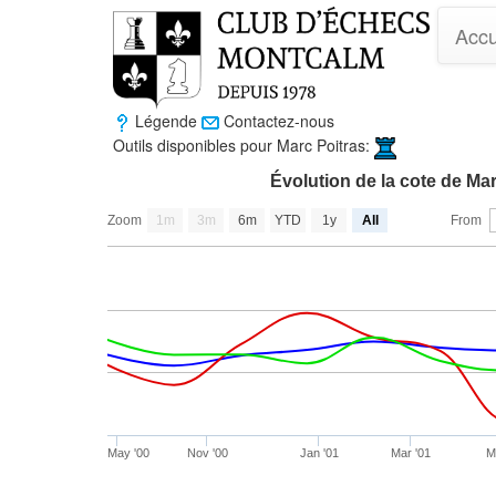
Accu
Légende
Contactez-nous
Outils disponibles pour Marc Poitras:
Évolution de la cote de Mar
Zoom
1m
3m
6m
YTD
1y
All
From
May '00
Nov '00
Jan '01
Mar '01
M