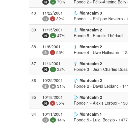
79%
Ronde 2 - Félix-Antoine Boily
N
+
40
11/22/2001
Montcalm 3
32%
Ronde 1 - Philippe Navarro -
B
-
39
11/15/2001
Montcalm 2
47%
Ronde 5 - Francis Thériault -
N
+
38
11/8/2001
Montcalm 2
55%
Ronde 4 - Uwe Heilmann - 12
B
-
37
11/1/2001
Montcalm 2
32%
Ronde 3 - Jean-Charles Dussa
N
+
36
10/25/2001
Montcalm 2
31%
Ronde 2 - David Leblanc - 14
B
=
35
10/18/2001
Montcalm 2
35%
Ronde 1 - Alexis Leroux - 13
N
-
34
10/11/2001
Montcalm 1
14%
Ronde 5 - Luigi Boezio - 1477
B
+