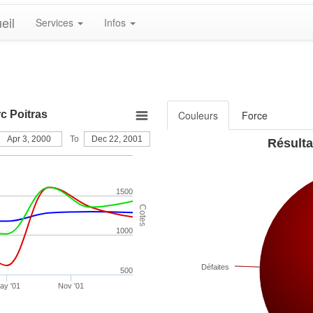
eil
Services
Infos
c Poitras
Couleurs
Force
Apr 3, 2000
To
Dec 22, 2001
Résulta
1500
Cotes
1000
Défaites
500
ay '01
Nov '01