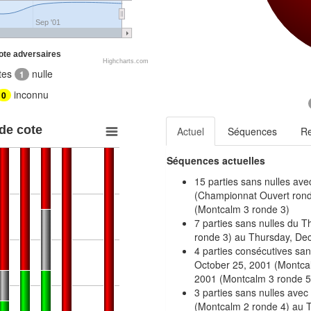
Sep '01
ote adversaires
Highcharts.com
tes
nulle
1
inconnu
0
 de cote
Actuel
Séquences
R
Séquences actuelles
15 parties sans nulles ave
(Championnat Ouvert rond
(Montcalm 3 ronde 3)
7 parties sans nulles du 
ronde 3) au Thursday, De
4 parties consécutives san
October 25, 2001 (Montca
2001 (Montcalm 3 ronde 5
3 parties sans nulles ave
(Montcalm 2 ronde 4) au 