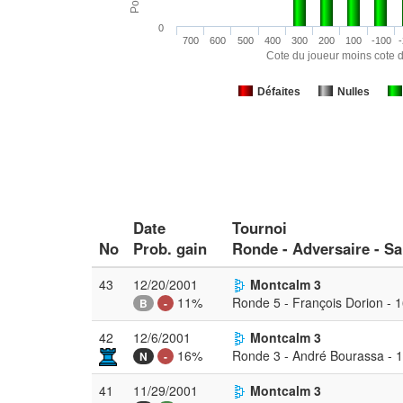
0
700
600
500
400
300
200
100
-100
-
Cote du joueur moins cote d
Défaites
Nulles
Date
Tournoi
No
Prob. gain
Ronde - Adversaire - Sa
43
12/20/2001
Montcalm 3
11%
Ronde 5 - François Dorion - 
B
-
42
12/6/2001
Montcalm 3
16%
Ronde 3 - André Bourassa - 
N
-
41
11/29/2001
Montcalm 3