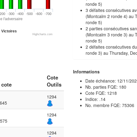
ronde 5)
3 défaites consécutives a
200
-300
-400
-500
-600
-700
(Montcalm 2 ronde 4) au 
e l'adversaire
ronde 5)
2 parties consécutives sa
Victoires
(Montcalm 3 ronde 3) au 
Highcharts.com
ronde 5)
2 défaites consécutives 
ronde 3) au Thursday, De
Informations
Cote
Date échéance: 12/11/202
 cote
Outils
Nb. parties FQE: 180
Cote FQE: 1218
1294
Indice: .14
1645
No. membre FQE: 75306
1294
1575
1294