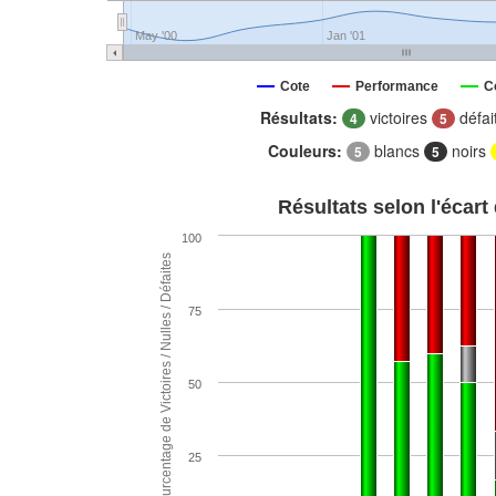
May '00
Jan '01
Cote
Performance
C
Résultats:
victoires
défai
4
5
Couleurs:
blancs
noirs
5
5
Résultats selon l'écart
100
Pourcentage de Victoires / Nulles / Défaites
75
50
25