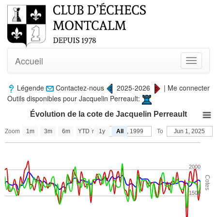
Accueil
Toggle
navigati
Légende
Contactez-nous
2025-2026
|
Me connecter
Outils disponibles pour Jacquelin Perreault:
Évolution de la cote de Jacquelin Perreault
Zoom
1m
3m
6m
YTD
From
1y
Oct 9, 1999
All
To
Jun 1, 2025
2000
Cotes
1500