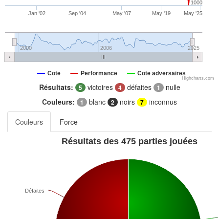
1000
Jan '02
Sep '04
May '07
May '19
May '25
2000
2006
2025
Cote
Performance
Cote adversaires
Highcharts.com
Résultats:
victoires
défaites
nulle
5
4
1
Couleurs:
blanc
noirs
inconnus
1
2
7
Couleurs
Force
Résultats des 475 parties jouées
Défaites