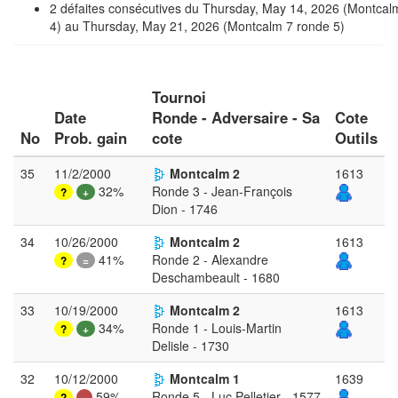
2 défaites consécutives du Thursday, May 14, 2026 (Montcal
4) au Thursday, May 21, 2026 (Montcalm 7 ronde 5)
Tournoi
Date
Ronde - Adversaire - Sa
Cote
No
Prob. gain
cote
Outils
35
11/2/2000
Montcalm 2
1613
32%
Ronde 3 - Jean-François
?
+
Dion - 1746
34
10/26/2000
Montcalm 2
1613
41%
Ronde 2 - Alexandre
?
=
Deschambeault - 1680
33
10/19/2000
Montcalm 2
1613
34%
Ronde 1 - Louis-Martin
?
+
Delisle - 1730
32
10/12/2000
Montcalm 1
1639
59%
Ronde 5 - Luc Pelletier - 1577
?
-