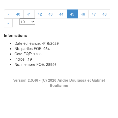
«
40
41
42
43
44
45
46
47
48
»
Informations
Date échéance: 4/16/2029
Nb. parties FQE: 934
Cote FQE: 1763
Indice: .19
No. membre FQE: 28956
Version 2.0.46
- (C) 2026 André Bourassa et Gabriel
Boulianne