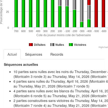
25
0
700
600
500
400
300
200
100
-100
-200
-300
-400
-500
-600
Cote du joueur moins cote de l'adversaire
Défaites
Nulles
Victoires
Highchar
Actuel
Séquences
Records
Séquences actuelles
10 parties sans nulles avec les noirs du Thursday, December
(Montcalm 3 ronde 3) au Thursday, May 14, 2026 (Montcalm 
6 parties sans nulles du Thursday, April 16, 2026 (Montcalm 
au Thursday, May 21, 2026 (Montcalm 7 ronde 5)
4 parties sans nulles avec les blancs du Thursday, April 16, 2
(Montcalm 6 ronde 5) au Thursday, May 21, 2026 (Montcalm 
2 parties consécutives sans victoires du Thursday, May 14, 2
(Montcalm 7 ronde 4) au Thursday, May 21, 2026 (Montcalm 