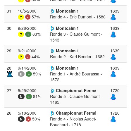
31
10/5/2000
Montcalm 1
1639
57%
Ronde 4 - Eric Dumont - 1586
?
-
30
9/28/2000
Montcalm 1
1639
63%
Ronde 3 - Claude Guimont -
?
+
1543
29
9/21/2000
Montcalm 1
1639
44%
Ronde 2 - Karl Bender - 1682
?
-
28
9/14/2000
Montcalm 1
1639
59%
Ronde 1 - André Bourassa -
B
+
1572
27
5/25/2000
Championnat Fermé
1720
81%
Ronde 5 - Claude Guimont -
N
+
1465
26
5/18/2000
Championnat Fermé
1720
50%
Ronde 4 - Nicolas Audet-
N
-
Bouchard - 1718