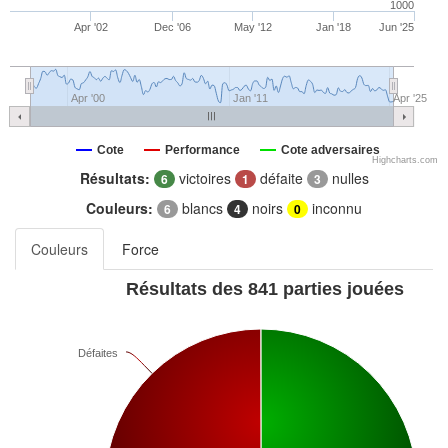
1000
Apr '02
Dec '06
May '12
Jan '18
Jun '25
Apr '00
Jan '11
Apr '25
Cote
Performance
Cote adversaires
Highcharts.com
Résultats:
victoires
défaite
nulles
6
1
3
Couleurs:
blancs
noirs
inconnu
6
4
0
Couleurs
Force
Résultats des 841 parties jouées
Défaites