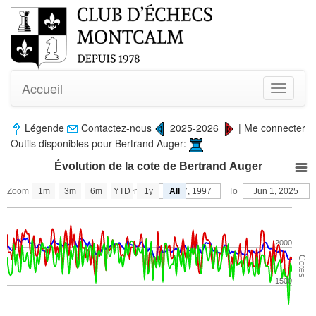
Accueil
Toggle
navigati
Légende
Contactez-nous
2025-2026
|
Me connecter
Outils disponibles pour Bertrand Auger:
Évolution de la cote de Bertrand Auger
Zoom
1m
3m
6m
YTD
From
1y
Oct 17, 1997
All
To
Jun 1, 2025
2000
Cotes
1500