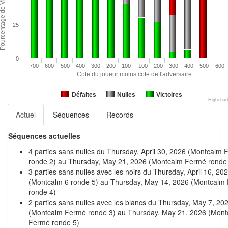
25
0
700
600
500
400
300
200
100
-100
-200
-300
-400
-500
-600
Cote du joueur moins cote de l'adversaire
Défaites
Nulles
Victoires
Highchar
Actuel
Séquences
Records
Séquences actuelles
4 parties sans nulles du Thursday, April 30, 2026 (Montcalm
ronde 2) au Thursday, May 21, 2026 (Montcalm Fermé ronde
3 parties sans nulles avec les noirs du Thursday, April 16, 20
(Montcalm 6 ronde 5) au Thursday, May 14, 2026 (Montcalm
ronde 4)
2 parties sans nulles avec les blancs du Thursday, May 7, 20
(Montcalm Fermé ronde 3) au Thursday, May 21, 2026 (Mont
Fermé ronde 5)