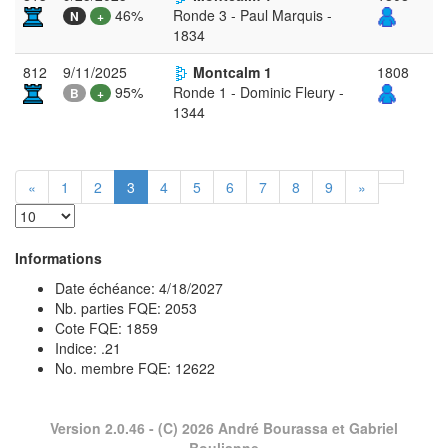
46%
Ronde 3 - Paul Marquis -
N
+
1834
812
9/11/2025
Montcalm 1
1808
95%
Ronde 1 - Dominic Fleury -
B
+
1344
«
1
2
3
4
5
6
7
8
9
»
Informations
Date échéance: 4/18/2027
Nb. parties FQE: 2053
Cote FQE: 1859
Indice: .21
No. membre FQE: 12622
Version 2.0.46
- (C) 2026 André Bourassa et Gabriel