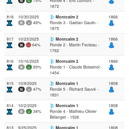
75%
Ronde 4 - Eric Dumont -
N
+
1672
818
10/30/2025
Montcalm 2
1866
49%
Ronde 3 - Gaétan Gaulin -
B
=
1875
817
10/23/2025
Montcalm 2
1866
64%
Ronde 2 - Martin Fecteau -
N
-
1762
816
10/16/2025
Montcalm 2
1866
93%
Ronde 1 - Claude Boissinot -
B
+
1454
815
10/9/2025
Montcalm 1
1808
47%
Ronde 5 - Richard Sauvé -
N
=
1831
814
10/2/2025
Montcalm 1
1808
34%
Ronde 4 - Mathieu-Olivier
B
+
Bélanger - 1926
813
9/25/2025
Montcalm 1
1808