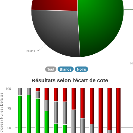
Nulles
H
Tout
Blancs
Noirs
Résultats selon l'écart de cote
100
ntage de Victoires / Nulles / Défaites
75
50