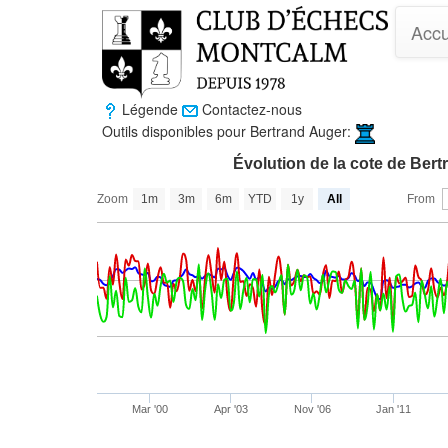
Accu
Légende
Contactez-nous
Outils disponibles pour Bertrand Auger:
Évolution de la cote de Ber
Zoom
1m
3m
6m
YTD
1y
All
From
Mar '00
Apr '03
Nov '06
Jan '11