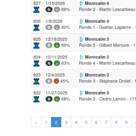
827
1/15/2026
Montcalm 4
69%
Ronde 2 - Martin Lescarbeau
N
=
826
1/8/2026
Montcalm 4
80%
Ronde 1 - Gaétan Lapierre -
B
=
825
12/18/2025
Montcalm 3
50%
Ronde 5 - Gilbert Mercure - 
B
+
824
12/11/2025
Montcalm 3
63%
Ronde 4 - Martin Lescarbeau
N
+
823
12/4/2025
Montcalm 3
45%
Ronde 3 - Stéphane Drolet -
B
-
822
11/27/2025
Montcalm 3
68%
Ronde 2 - Cedric Lamini - 17
N
+
«
1
2
3
4
5
6
7
8
9