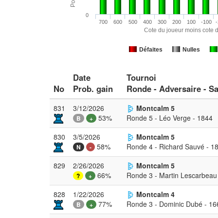
0
700
600
500
400
300
200
100
-100
-
Cote du joueur moins cote d
Défaites
Nulles
Date
Tournoi
No
Prob. gain
Ronde - Adversaire - Sa
831
3/12/2026
Montcalm 5
53%
Ronde 5 - Léo Verge - 1844
B
+
830
3/5/2026
Montcalm 5
58%
Ronde 4 - Richard Sauvé - 1
N
-
829
2/26/2026
Montcalm 5
66%
Ronde 3 - Martin Lescarbeau
?
+
828
1/22/2026
Montcalm 4
77%
Ronde 3 - Dominic Dubé - 16
B
+