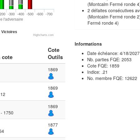
(Montcalm Fermé ronde 4
2 défaites consécutives av
200
-300
-400
-500
-600
-700
(Montcalm Fermé ronde 2)
e l'adversaire
Fermé ronde 4)
Victoires
Highcharts.com
Informations
Cote
Date échéance: 4/18/2027
 cote
Outils
Nb. parties FQE: 2053
Cote FQE: 1859
1869
Indice: .21
No. membre FQE: 12622
1869
812
1869
 - 1750
1877
64