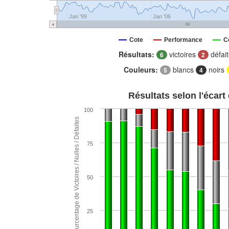
Jan '99
Jan '06
Cote
Performance
C
Résultats:
victoires
défai
6
2
Couleurs:
blancs
noirs
5
4
Résultats selon l'écart
100
Pourcentage de Victoires / Nulles / Défaites
75
50
25