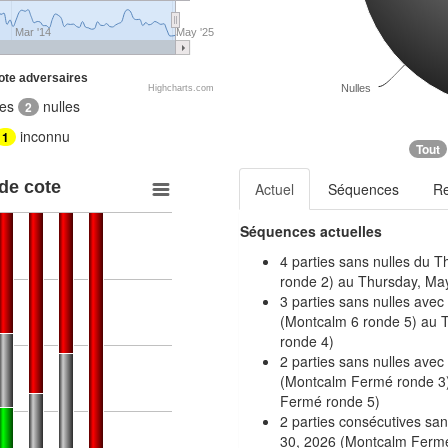
Mar '14
May '25
ote adversaires
Nulles
Highcharts.com
tes
nulles
2
inconnu
1
Tout
 de cote
Actuel
Séquences
R
Séquences actuelles
4 parties sans nulles du 
ronde 2) au Thursday, Ma
3 parties sans nulles avec
(Montcalm 6 ronde 5) au 
ronde 4)
2 parties sans nulles ave
(Montcalm Fermé ronde 3)
Fermé ronde 5)
2 parties consécutives sans
30, 2026 (Montcalm Fermé