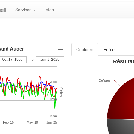
eil
Services
Infos
trand Auger
Couleurs
Force
Oct 17, 1997
To
Jun 1, 2025
Résultat
Défaites
2000
Cotes
1500
1000
Feb '15
May '19
Jun '25