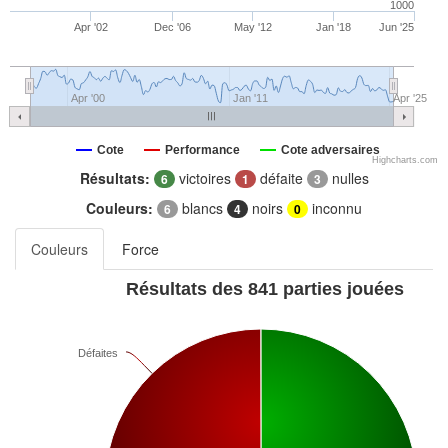
1000
Apr '02
Dec '06
May '12
Jan '18
Jun '25
Apr '00
Jan '11
Apr '25
Cote
Performance
Cote adversaires
Highcharts.com
Résultats:
victoires
défaite
nulles
6
1
3
Couleurs:
blancs
noirs
inconnu
6
4
0
Couleurs
Force
Résultats des 841 parties jouées
Défaites