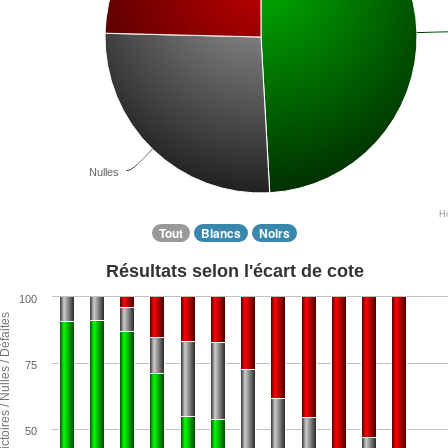
Nulles
H
Tout
Blancs
Noirs
Résultats selon l'écart de cote
100
ntage de Victoires / Nulles / Défaites
75
50