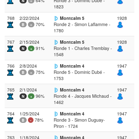
64%
Ronde 3 - Dominic Dubé -
N
=
1823
768
2/22/2024
Montcalm 5
1928
70%
Ronde 2 - Simon Laflamme -
B
=
1780
767
2/15/2024
Montcalm 5
1928
91%
Ronde 1 - Charles Tremblay -
N
+
1548
766
2/8/2024
Montcalm 4
1947
75%
Ronde 5 - Dominic Dubé -
B
=
1753
765
2/1/2024
Montcalm 4
1947
96%
Ronde 4 - Jacques Michaud -
N
+
1462
764
1/25/2024
Montcalm 4
1947
78%
Ronde 3 - Simon Duguay-
B
-
Piron - 1724
763
1/18/2024
Montcalm 4
1947