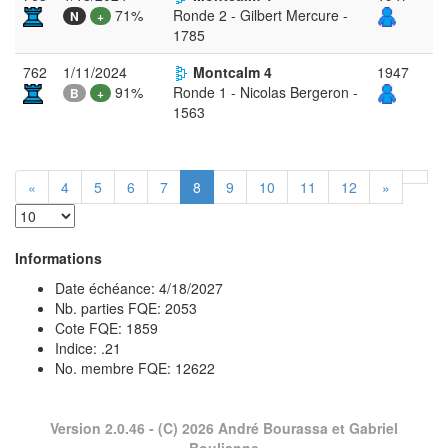
71%
Ronde 2 - Gilbert Mercure -
N
+
1785
762
1/11/2024
Montcalm 4
1947
91%
Ronde 1 - Nicolas Bergeron -
B
+
1563
«
4
5
6
7
8
9
10
11
12
»
Informations
Date échéance: 4/18/2027
Nb. parties FQE: 2053
Cote FQE: 1859
Indice: .21
No. membre FQE: 12622
Version 2.0.46
- (C) 2026 André Bourassa et Gabriel