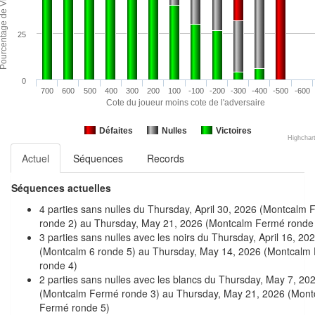
25
0
700
600
500
400
300
200
100
-100
-200
-300
-400
-500
-600
Cote du joueur moins cote de l'adversaire
Défaites
Nulles
Victoires
Highchar
Actuel
Séquences
Records
Séquences actuelles
4 parties sans nulles du Thursday, April 30, 2026 (Montcalm
ronde 2) au Thursday, May 21, 2026 (Montcalm Fermé ronde
3 parties sans nulles avec les noirs du Thursday, April 16, 20
(Montcalm 6 ronde 5) au Thursday, May 14, 2026 (Montcalm
ronde 4)
2 parties sans nulles avec les blancs du Thursday, May 7, 20
(Montcalm Fermé ronde 3) au Thursday, May 21, 2026 (Mont
Fermé ronde 5)