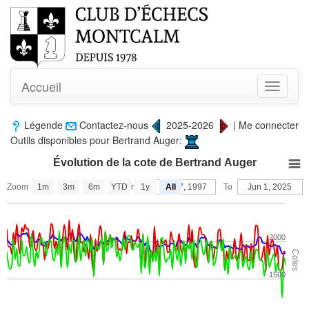
Accueil
Toggle
navigati
Légende
Contactez-nous
2025-2026
|
Me connecter
Outils disponibles pour Bertrand Auger:
Évolution de la cote de Bertrand Auger
Zoom
1m
3m
6m
YTD
From
1y
Oct 17, 1997
All
To
Jun 1, 2025
2000
Cotes
1500