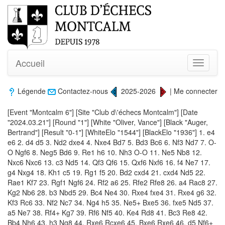
Accueil
Toggle
navigati
Légende
Contactez-nous
2025-2026
|
Me connecter
[Event "Montcalm 6"] [Site "Club d\'échecs Montcalm"] [Date
"2024.03.21"] [Round "1"] [White "Oliver, Vance"] [Black "Auger,
Bertrand"] [Result "0-1"] [WhiteElo "1544"] [BlackElo "1936"] 1. e4
e6 2. d4 d5 3. Nd2 dxe4 4. Nxe4 Bd7 5. Bd3 Bc6 6. Nf3 Nd7 7. O-
O Ngf6 8. Neg5 Bd6 9. Re1 h6 10. Nh3 O-O 11. Ne5 Nb8 12.
Nxc6 Nxc6 13. c3 Nd5 14. Qf3 Qf6 15. Qxf6 Nxf6 16. f4 Ne7 17.
g4 Nxg4 18. Kh1 c5 19. Rg1 f5 20. Bd2 cxd4 21. cxd4 Nd5 22.
Rae1 Kf7 23. Rgf1 Ngf6 24. Rf2 a6 25. Rfe2 Rfe8 26. a4 Rac8 27.
Kg2 Nb6 28. b3 Nbd5 29. Bc4 Ne4 30. Rxe4 fxe4 31. Rxe4 g6 32.
Kf3 Rc6 33. Nf2 Nc7 34. Ng4 h5 35. Ne5+ Bxe5 36. fxe5 Nd5 37.
a5 Ne7 38. Rf4+ Kg7 39. Rf6 Nf5 40. Ke4 Rd8 41. Bc3 Re8 42.
Bb4 Nh6 43. h3 Ng8 44. Rxe6 Rcxe6 45. Bxe6 Rxe6 46. d5 Nf6+