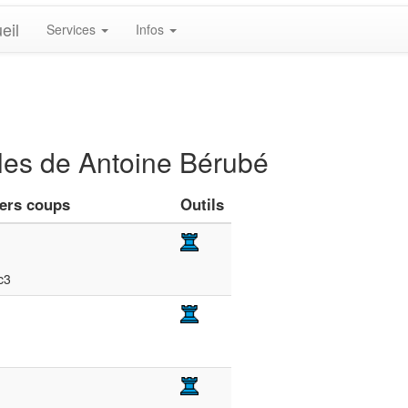
eil
Services
Infos
bles de Antoine Bérubé
iers coups
Outils
c3