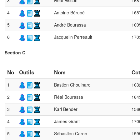
3
Réal Bisson
168
4
Antoine Bérubé
168
5
André Bourassa
169
6
Jacquelin Perreault
170
Section C
No
Outils
Nom
Co
1
Bastien Chouinard
163
2
Réal Bourassa
164
3
Karl Bender
156
4
James Grant
170
5
Sébastien Caron
159