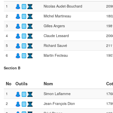
1
Nicolas Audet-Bouchard
209
2
Michel Martineau
180
3
Gilles Angers
198
4
Claude Lessard
206
5
Richard Sauvé
211
6
Martin Fecteau
190
Section B
No
Outils
Nom
Co
1
Simon Laflamme
176
2
Jean-François Dion
179