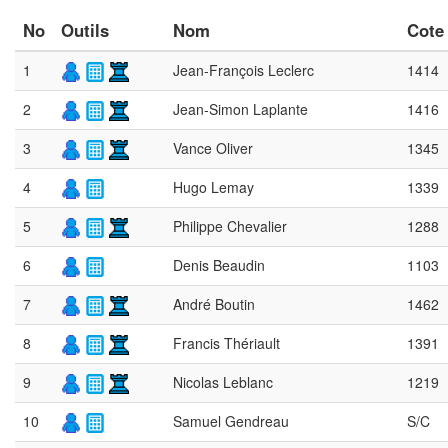
No
Outils
Nom
Cote
1
Jean-François Leclerc
1414
2
Jean-Simon Laplante
1416
3
Vance Oliver
1345
4
Hugo Lemay
1339
5
Philippe Chevalier
1288
6
Denis Beaudin
1103
7
André Boutin
1462
8
Francis Thériault
1391
9
Nicolas Leblanc
1219
10
Samuel Gendreau
S/C