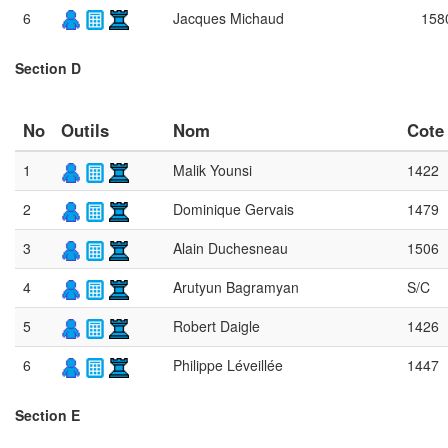
6
Jacques Michaud
158
Section D
No
Outils
Nom
Cote
1
Malik Younsi
1422
2
Dominique Gervais
1479
3
Alain Duchesneau
1506
4
Arutyun Bagramyan
S/C
5
Robert Daigle
1426
6
Philippe Léveillée
1447
Section E