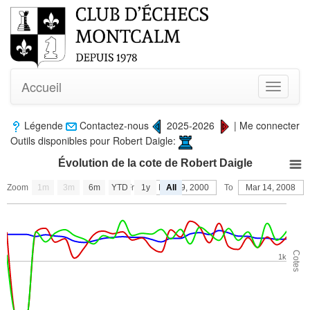
Accueil
Toggle
navigati
Légende
Contactez-nous
2025-2026
|
Me connecter
Outils disponibles pour Robert Daigle:
Évolution de la cote de Robert Daigle
Zoom
1m
3m
6m
YTD
From
1y
Nov 19, 2000
All
To
Mar 14, 2008
Cotes
1k