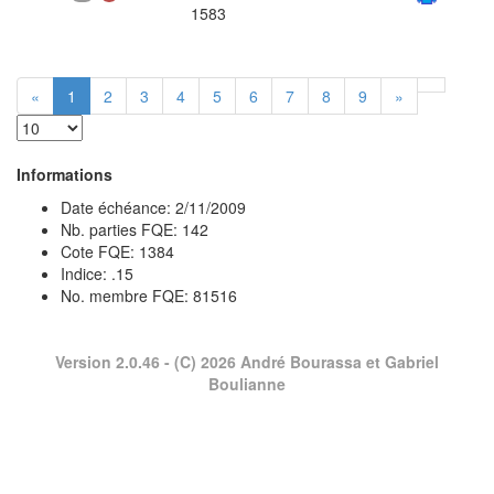
1583
«
1
2
3
4
5
6
7
8
9
»
Informations
Date échéance: 2/11/2009
Nb. parties FQE: 142
Cote FQE: 1384
Indice: .15
No. membre FQE: 81516
Version 2.0.46
- (C) 2026 André Bourassa et Gabriel
Boulianne