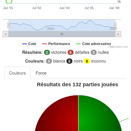
0k
Jan '01
Jul '02
Jan '04
Jul '05
Jan '08
2003
2008
Cote
Performance
Cote adversaires
Highcharts.com
Résultats:
victoires
défaites
nulles
2
5
3
Couleurs:
blancs
noirs
inconnu
5
5
0
Couleurs
Force
Résultats des 132 parties jouées