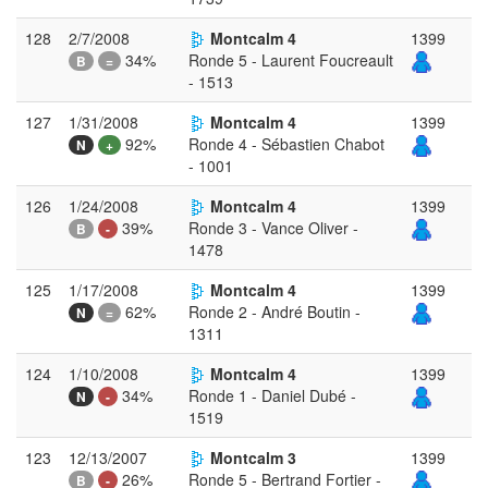
128
2/7/2008
Montcalm 4
1399
34%
Ronde 5 - Laurent Foucreault
B
=
- 1513
127
1/31/2008
Montcalm 4
1399
92%
Ronde 4 - Sébastien Chabot
N
+
- 1001
126
1/24/2008
Montcalm 4
1399
39%
Ronde 3 - Vance Oliver -
B
-
1478
125
1/17/2008
Montcalm 4
1399
62%
Ronde 2 - André Boutin -
N
=
1311
124
1/10/2008
Montcalm 4
1399
34%
Ronde 1 - Daniel Dubé -
N
-
1519
123
12/13/2007
Montcalm 3
1399
26%
Ronde 5 - Bertrand Fortier -
B
-