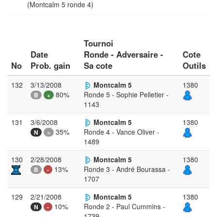
(Montcalm 5 ronde 4)
Tournoi
Date
Ronde - Adversaire -
Cote
No
Prob. gain
Sa cote
Outils
132
3/13/2008
Montcalm 5
1380
80%
Ronde 5 - Sophie Pelletier -
B
+
1143
131
3/6/2008
Montcalm 5
1380
35%
Ronde 4 - Vance Oliver -
N
=
1489
130
2/28/2008
Montcalm 5
1380
13%
Ronde 3 - André Bourassa -
B
-
1707
129
2/21/2008
Montcalm 5
1380
10%
Ronde 2 - Paul Cummins -
N
-
1739