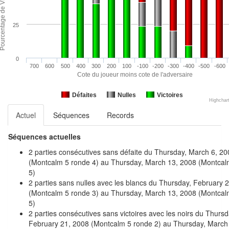
25
0
700
600
500
400
300
200
100
-100
-200
-300
-400
-500
-600
Cote du joueur moins cote de l'adversaire
Défaites
Nulles
Victoires
Highchar
Actuel
Séquences
Records
Séquences actuelles
2 parties consécutives sans défaite du Thursday, March 6, 20
(Montcalm 5 ronde 4) au Thursday, March 13, 2008 (Montcal
5)
2 parties sans nulles avec les blancs du Thursday, February 
(Montcalm 5 ronde 3) au Thursday, March 13, 2008 (Montcal
5)
2 parties consécutives sans victoires avec les noirs du Thursd
February 21, 2008 (Montcalm 5 ronde 2) au Thursday, March