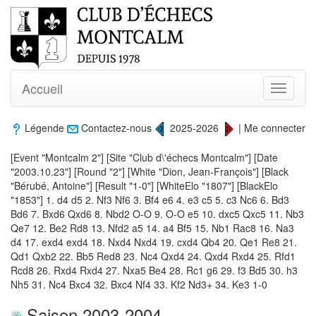
Accueil
Toggle
navigati
Légende
Contactez-nous
2025-2026
|
Me connecter
[Event "Montcalm 2"] [Site "Club d\'échecs Montcalm"] [Date
"2003.10.23"] [Round "2"] [White "Dion, Jean-François"] [Black
"Bérubé, Antoine"] [Result "1-0"] [WhiteElo "1807"] [BlackElo
"1853"] 1. d4 d5 2. Nf3 Nf6 3. Bf4 e6 4. e3 c5 5. c3 Nc6 6. Bd3
Bd6 7. Bxd6 Qxd6 8. Nbd2 O-O 9. O-O e5 10. dxc5 Qxc5 11. Nb3
Qe7 12. Be2 Rd8 13. Nfd2 a5 14. a4 Bf5 15. Nb1 Rac8 16. Na3
d4 17. exd4 exd4 18. Nxd4 Nxd4 19. cxd4 Qb4 20. Qe1 Re8 21.
Qd1 Qxb2 22. Bb5 Red8 23. Nc4 Qxd4 24. Qxd4 Rxd4 25. Rfd1
Rcd8 26. Rxd4 Rxd4 27. Nxa5 Be4 28. Rc1 g6 29. f3 Bd5 30. h3
Nh5 31. Nc4 Bxc4 32. Bxc4 Nf4 33. Kf2 Nd3+ 34. Ke3 1-0
Saison 2003-2004