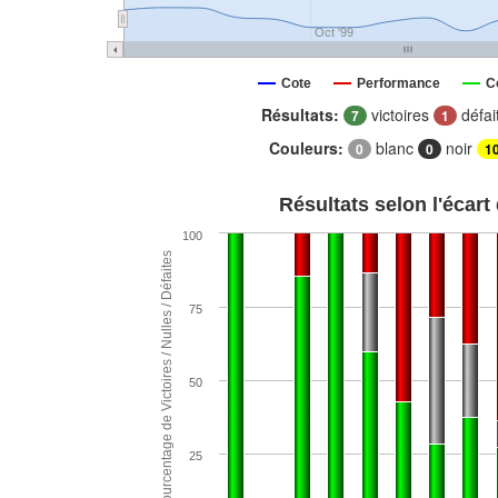
Oct '99
Cote
Performance
C
Résultats:
victoires
défai
7
1
Couleurs:
blanc
noir
0
0
1
Résultats selon l'écart
100
Pourcentage de Victoires / Nulles / Défaites
75
50
25