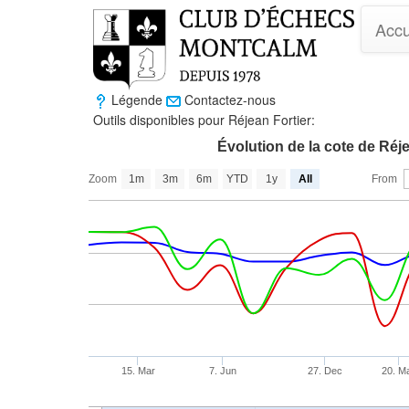
Accu
Légende
Contactez-nous
Outils disponibles pour Réjean Fortier:
Évolution de la cote de Réje
Zoom
1m
3m
6m
YTD
1y
All
From
15. Mar
7. Jun
27. Dec
20. M