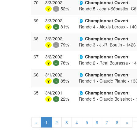
70
3/3/2002
Championnat Ouvert
52%
Ronde 5 - Jean-Sébastien Cô
?
=
69
3/3/2002
Championnat Ouvert
81%
Ronde 4 - Alexis Leroux - 14
?
+
68
3/2/2002
Championnat Ouvert
79%
Ronde 3 - J.-R. Boutin - 1426
?
=
67
3/2/2002
Championnat Ouvert
78%
Ronde 2 - Réal Bourassa - 1
?
+
66
3/1/2002
Championnat Ouvert
85%
Ronde 1 - Claude Plante - 13
?
+
65
3/4/2001
Championnat Ouvert
22%
Ronde 5 - Claude Boissinot -
?
+
«
1
2
3
4
5
6
7
8
»