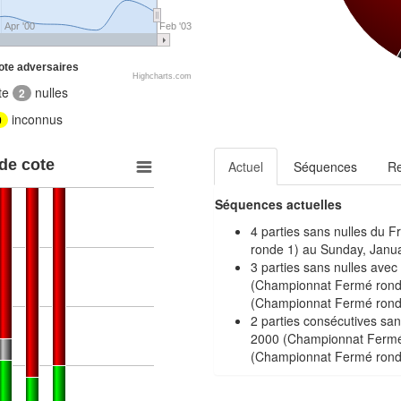
Apr '00
Feb '03
ote adversaires
Highcharts.com
te
nulles
2
inconnus
0
 de cote
Actuel
Séquences
R
Séquences actuelles
4 parties sans nulles du 
ronde 1) au Sunday, Janu
3 parties sans nulles ave
(Championnat Fermé rond
(Championnat Fermé rond
2 parties consécutives san
2000 (Championnat Fermé
(Championnat Fermé rond