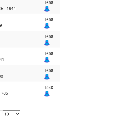
1658
té - 1644
1658
09
1658
1658
441
1658
60
1540
 1765