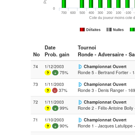
0
700
600
500
400
300
200
100
-100
-
Cote du joueur moins cote d
Défaites
Nulles
Date
Tournoi
No
Prob. gain
Ronde - Adversaire - Sa
74
1/12/2003
Championnat Ouvert
75%
Ronde 5 - Bertrand Fortier - 
?
+
73
1/11/2003
Championnat Ouvert
37%
Ronde 3 - Denis Ranger - 16
?
-
72
1/11/2003
Championnat Ouvert
99%
Ronde 2 - Félix-Antoine Boily 
?
+
71
1/10/2003
Championnat Ouvert
90%
Ronde 1 - Jacques Latulippe 
?
+