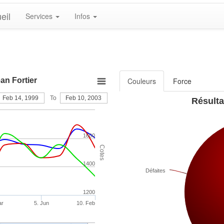
eil
Services
Infos
an Fortier
Couleurs
Force
Feb 14, 1999
To
Feb 10, 2003
Résulta
1600
Cotes
1400
Défaites
1200
ar
5. Jun
10. Feb