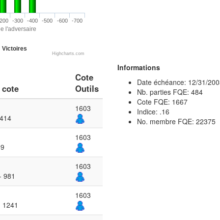
200
-300
-400
-500
-600
-700
e l'adversaire
Victoires
Highcharts.com
Informations
Cote
Date échéance: 12/31/200
 cote
Outils
Nb. parties FQE: 484
Cote FQE: 1667
1603
Indice: .16
1414
No. membre FQE: 22375
1603
99
1603
- 981
1603
- 1241