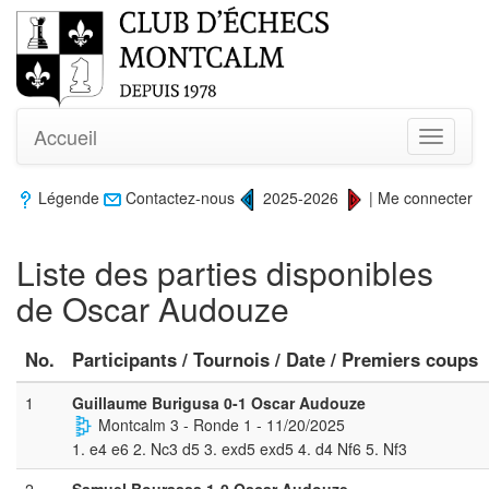
Accueil
Toggle
navigati
Légende
Contactez-nous
2025-2026
|
Me connecter
Liste des parties disponibles
de Oscar Audouze
No.
Participants / Tournois / Date / Premiers coups
1
Guillaume Burigusa 0-1 Oscar Audouze
Montcalm 3 - Ronde 1 - 11/20/2025
1. e4 e6 2. Nc3 d5 3. exd5 exd5 4. d4 Nf6 5. Nf3
2
Samuel Bourassa 1-0 Oscar Audouze