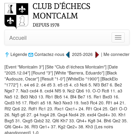
Accueil
Toggle
navigati
Légende
Contactez-nous
2025-2026
|
Me connecter
[Event "Montcalm 3"] [Site "Club d\'échecs Montcalm"] [Date
"2025.12.04"] [Round "3"] [White "Barrera, Eduardo"] [Black
"Audouze, Oscar"] [Result "1-0"] [WhiteElo "1900"] [BlackElo
"1772"] 1. e4 e6 2. d4 d5 3. e5 c5 4. c3 Nc6 5. Nf3 Bd7 6. Be2
Nge7 7. Na3 cxd4 8. cxd4 Nf5 9. Nc2 Qb6 10. O-O Rc8 11. a3
Na5 12. Bd3 Nb3 13. Rb1 Bb5 14. Bf4 Be7 15. Re1 Bxd3 16.
Qxd3 h5 17. Rbd1 a5 18. Ne3 Nxe3 19. fxe3 Rc4 20. Rf1 a4 21.
Rf2 Qc6 22. Rdf1 Rc1 23. Rxc1 Qxc1+ 24. Rf1 Qc4 25. Qd1 O-O
26. Ng5 g6 27. g4 hxg4 28. Qxg4 Nxd4 29. exd4 Qxd4+ 30. Kh1
Bxg5 31. Qxg5 Qxb2 32. Qf6 Kh7 33. Qh4+ Kg8 34. Bh6 Qe2 35.
Qf6 Qe4+ 36. Rf3 Qe1+ 37. Kg2 Qe2+ 38. Kh3 {Les noirs
abandonnent} 1-0