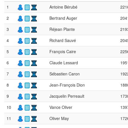
1
Antoine Bérubé
221
2
Bertrand Auger
204
3
Réjean Plante
219
4
Richard Sauvé
204
5
François Caire
225
6
Claude Lessard
195
7
Sébastien Caron
192
8
Jean-François Dion
188
9
Jacquelin Perreault
173
10
Vance Oliver
139
11
Oliver May
172