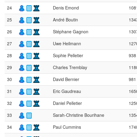
24
Denis Emond
108
25
André Boutin
134
26
Stéphane Gagnon
130
27
Uwe Heilmann
127
28
Sophie Pelletier
938
29
Charles Tremblay
118
30
David Bernier
981
31
Eric Gaudreau
165
32
Daniel Pelletier
125
33
Sarah-Christine Bourihane
135
34
Paul Cummins
174