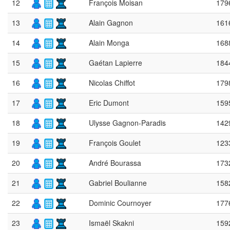
12
François Moisan
179
13
Alain Gagnon
161
14
Alain Monga
168
15
Gaétan Lapierre
184
16
Nicolas Chiffot
179
17
Eric Dumont
159
18
Ulysse Gagnon-Paradis
142
19
François Goulet
123
20
André Bourassa
173
21
Gabriel Boulianne
158
22
Dominic Cournoyer
177
23
Ismaël Skakni
159