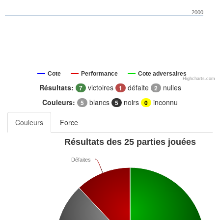
2000
Cote
Performance
Cote adversaires
Highcharts.com
Résultats:
victoires
défaite
nulles
7
1
2
Couleurs:
blancs
noirs
inconnu
5
5
0
Couleurs
Force
Résultats des 25 parties jouées
Défaites