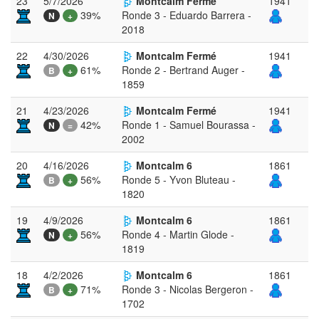
23
5/7/2026
Montcalm Fermé
1941
39%
Ronde 3 - Eduardo Barrera -
N
+
2018
22
4/30/2026
Montcalm Fermé
1941
61%
Ronde 2 - Bertrand Auger -
B
+
1859
21
4/23/2026
Montcalm Fermé
1941
42%
Ronde 1 - Samuel Bourassa -
N
=
2002
20
4/16/2026
Montcalm 6
1861
56%
Ronde 5 - Yvon Bluteau -
B
+
1820
19
4/9/2026
Montcalm 6
1861
56%
Ronde 4 - Martin Glode -
N
+
1819
18
4/2/2026
Montcalm 6
1861
71%
Ronde 3 - Nicolas Bergeron -
B
+
1702