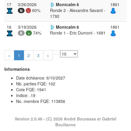
17
3/26/2026
Montcalm 6
1861
60%
Ronde 2 - Alexandre Savard -
N
-
1792
16
3/19/2026
Montcalm 6
1861
74%
Ronde 1 - Eric Dumont - 1681
B
+
«
1
2
3
»
Informations
Date échéance: 6/10/2027
Nb. parties FQE: 102
Cote FQE: 1941
Indice: .19
No. membre FQE: 113856
Version 2.0.46
- (C) 2026 André Bourassa et Gabriel
Boulianne