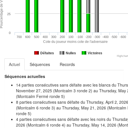
25
0
700
600
500
400
300
200
100
-100
-200
-300
-400
-500
-600
Cote du joueur moins cote de l'adversaire
Défaites
Nulles
Victoires
Highchar
Actuel
Séquences
Records
Séquences actuelles
14 parties consécutives sans défaite avec les blancs du Thur
November 27, 2025 (Montcalm 3 ronde 2) au Thursday, May 
(Montcalm Fermé ronde 5)
8 parties consécutives sans défaite du Thursday, April 2, 202
(Montcalm 6 ronde 3) au Thursday, May 21, 2026 (Montcalm
ronde 5)
4 parties consécutives sans défaite avec les noirs du Thursday,
2026 (Montcalm 6 ronde 4) au Thursday, May 14, 2026 (Mon