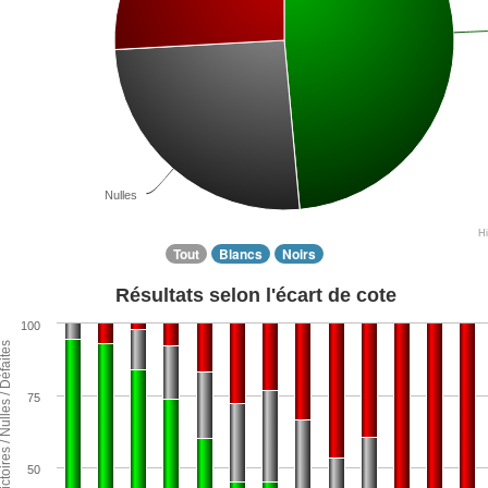
Nulles
H
Tout
Blancs
Noirs
Résultats selon l'écart de cote
100
ntage de Victoires / Nulles / Défaites
75
50