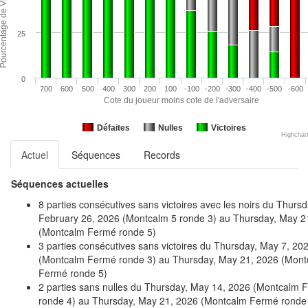
25
0
700
600
500
400
300
200
100
-100
-200
-300
-400
-500
-600
Cote du joueur moins cote de l'adversaire
Défaites
Nulles
Victoires
Highchar
Actuel
Séquences
Records
Séquences actuelles
8 parties consécutives sans victoires avec les noirs du Thursd
February 26, 2026 (Montcalm 5 ronde 3) au Thursday, May 2
(Montcalm Fermé ronde 5)
3 parties consécutives sans victoires du Thursday, May 7, 20
(Montcalm Fermé ronde 3) au Thursday, May 21, 2026 (Mont
Fermé ronde 5)
2 parties sans nulles du Thursday, May 14, 2026 (Montcalm 
ronde 4) au Thursday, May 21, 2026 (Montcalm Fermé ronde