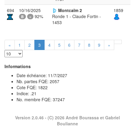
694
10/16/2025
Montcalm 2
1859
92%
Ronde 1 - Claude Fortin -
B
=
1453
«
1
2
3
4
5
6
7
8
9
»
Informations
Date échéance: 11/7/2027
Nb. parties FQE: 2057
Cote FQE: 1822
Indice: .21
No. membre FQE: 37247
Version 2.0.46
- (C) 2026 André Bourassa et Gabriel
Boulianne