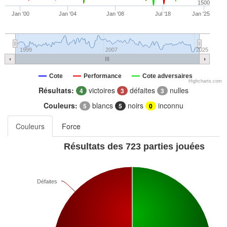
1500
Jan '00
Jan '04
Jan '08
Jul '18
Jan '25
1999
2007
2025
Cote
Performance
Cote adversaires
Highcharts.com
Résultats:
victoires
défaites
nulles
4
3
3
Couleurs:
blancs
noirs
inconnu
5
5
0
Couleurs
Force
Résultats des 723 parties jouées
Défaites