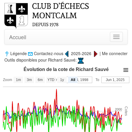
Accueil
Toggle
navigati
Légende
Contactez-nous
2025-2026
|
Me connecter
Outils disponibles pour Richard Sauvé:
Évolution de la cote de Richard Sauvé
Zoom
1m
3m
6m
YTD
From
1y
Oct 24, 1998
All
To
Jun 1, 2025
Cotes
2000