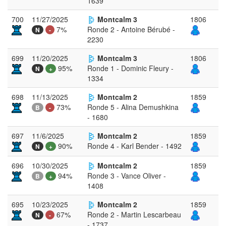
1639
700
11/27/2025
Montcalm 3
1806
7%
Ronde 2 - Antoine Bérubé -
N
-
2230
699
11/20/2025
Montcalm 3
1806
95%
Ronde 1 - Dominic Fleury -
N
+
1334
698
11/13/2025
Montcalm 2
1859
73%
Ronde 5 - Alina Demushkina
B
-
- 1680
697
11/6/2025
Montcalm 2
1859
90%
Ronde 4 - Karl Bender - 1492
N
+
696
10/30/2025
Montcalm 2
1859
94%
Ronde 3 - Vance Oliver -
B
+
1408
695
10/23/2025
Montcalm 2
1859
67%
Ronde 2 - Martin Lescarbeau
N
-
- 1737