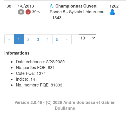
38
1/6/2013
Championnat Ouvert
1262
39%
Ronde 5 - Sylvain Létourneau
B
-
- 1343
«
1
2
3
4
5
»
Informations
Date échéance: 2/22/2029
Nb. parties FQE: 631
Cote FQE: 1274
Indice: .14
No. membre FQE: 81303
Version 2.0.46
- (C) 2026 André Bourassa et Gabriel
Boulianne