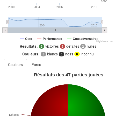
1000
2000
2004
2006
2016
2004
2016
Cote
Performance
Cote adversaires
Highcharts.com
Résultats:
victoires
défaites
nulles
2
6
2
Couleurs:
blancs
noirs
inconnu
5
5
0
Couleurs
Force
Résultats des 47 parties jouées
Défaites