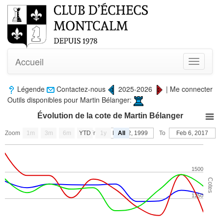
Accueil
Toggle
navigati
Légende
Contactez-nous
2025-2026
|
Me connecter
Outils disponibles pour Martin Bélanger:
Évolution de la cote de Martin Bélanger
Zoom
1m
3m
6m
YTD
From
1y
Mar 12, 1999
All
To
Feb 6, 2017
1500
Cotes
1250