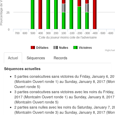
25
0
700
600
500
400
300
200
100
-100
-200
-300
-400
-500
-600
Cote du joueur moins cote de l'adversaire
Défaites
Nulles
Victoires
Highchar
Actuel
Séquences
Records
Séquences actuelles
5 parties consécutives sans victoires du Friday, January 6, 2
(Montcalm Ouvert ronde 1) au Sunday, January 8, 2017 (Mon
Ouvert ronde 5)
3 parties consécutives sans victoires avec les noirs du Friday,
2017 (Montcalm Ouvert ronde 1) au Sunday, January 8, 2017
(Montcalm Ouvert ronde 5)
2 parties sans nulles avec les noirs du Saturday, January 7, 
(Montcalm Ouvert ronde 3) au Sunday, January 8, 2017 (Mon