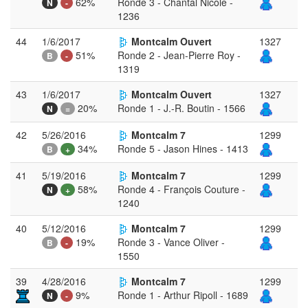
62%
Ronde 3 - Chantal Nicole -
N
-
1236
44
1/6/2017
Montcalm Ouvert
1327
51%
Ronde 2 - Jean-Pierre Roy -
B
-
1319
43
1/6/2017
Montcalm Ouvert
1327
20%
Ronde 1 - J.-R. Boutin - 1566
N
=
42
5/26/2016
Montcalm 7
1299
34%
Ronde 5 - Jason Hines - 1413
B
+
41
5/19/2016
Montcalm 7
1299
58%
Ronde 4 - François Couture -
N
+
1240
40
5/12/2016
Montcalm 7
1299
19%
Ronde 3 - Vance Oliver -
B
-
1550
39
4/28/2016
Montcalm 7
1299
9%
Ronde 1 - Arthur Ripoll - 1689
N
-