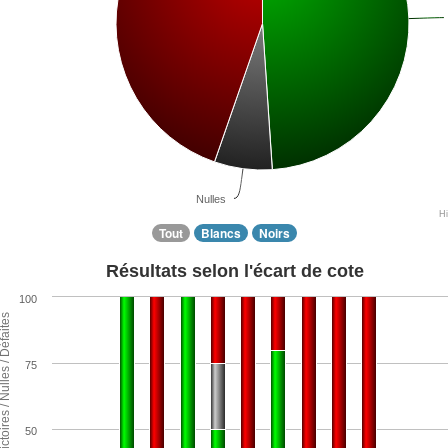
Nulles
H
Tout
Blancs
Noirs
Résultats selon l'écart de cote
100
ntage de Victoires / Nulles / Défaites
75
50