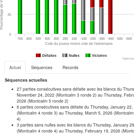
25
0
700
600
500
400
300
200
100
-100
-200
-300
-400
-500
-600
Cote du joueur moins cote de l'adversaire
Défaites
Nulles
Victoires
Highchar
Actuel
Séquences
Records
Séquences actuelles
27 parties consécutives sans défaite avec les blancs du Thur
November 24, 2022 (Montcalm 3 ronde 2) au Thursday, Febru
2026 (Montcalm 5 ronde 2)
6 parties consécutives sans défaite du Thursday, January 22,
(Montcalm 4 ronde 3) au Thursday, March 5, 2026 (Montcalm
4)
3 parties sans nulles avec les blancs du Thursday, January 2
(Montcalm 4 ronde 4) au Thursday, February 19, 2026 (Mont