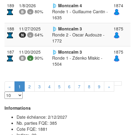
189
1/8/2026
Montcalm 4
1874
80%
Ronde 1 - Guillaume Cantin -
B
=
1635
188
11/27/2025
Montcalm 3
1875
64%
Ronde 2 - Oscar Audouze -
N
=
1772
187
11/20/2025
Montcalm 3
1875
90%
Ronde 1 - Zdenko Miskic -
B
+
1504
«
1
2
3
4
5
6
7
8
9
»
Informations
Date échéance: 2/12/2027
Nb. parties FQE: 385
Cote FQE: 1881