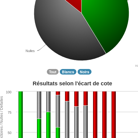
Nulles
H
Tout
Blancs
Noirs
Résultats selon l'écart de cote
100
ntage de Victoires / Nulles / Défaites
75
50