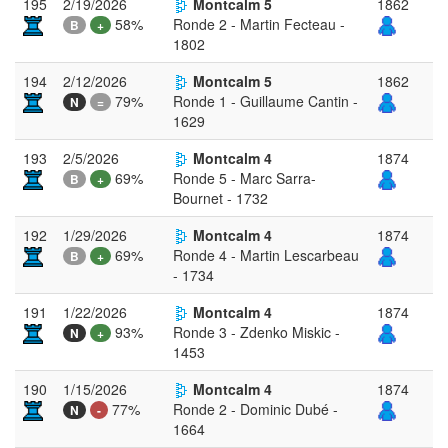
195
2/19/2026
Montcalm 5
1862
58%
Ronde 2 - Martin Fecteau -
B
+
1802
194
2/12/2026
Montcalm 5
1862
79%
Ronde 1 - Guillaume Cantin -
N
=
1629
193
2/5/2026
Montcalm 4
1874
69%
Ronde 5 - Marc Sarra-
B
+
Bournet - 1732
192
1/29/2026
Montcalm 4
1874
69%
Ronde 4 - Martin Lescarbeau
B
+
- 1734
191
1/22/2026
Montcalm 4
1874
93%
Ronde 3 - Zdenko Miskic -
N
+
1453
190
1/15/2026
Montcalm 4
1874
77%
Ronde 2 - Dominic Dubé -
N
-
1664