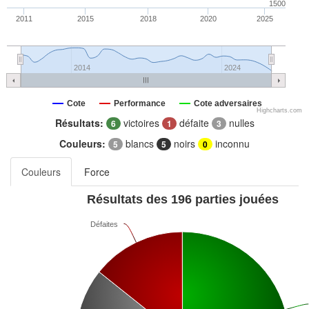
1500
2011
2015
2018
2020
2025
2014
2024
Cote
Performance
Cote adversaires
Highcharts.com
Résultats:
victoires
défaite
nulles
6
1
3
Couleurs:
blancs
noirs
inconnu
5
5
0
Couleurs
Force
Résultats des 196 parties jouées
Défaites