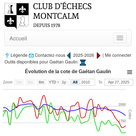
Accueil
Toggle
navigati
Légende
Contactez-nous
2025-2026
|
Me connecter
Outils disponibles pour Gaétan Gaulin:
Évolution de la cote de Gaétan Gaulin
Zoom
1m
3m
6m
YTD
From
1y
Oct 9, 2010
All
To
Apr 27, 2025
2000
Cotes
1750