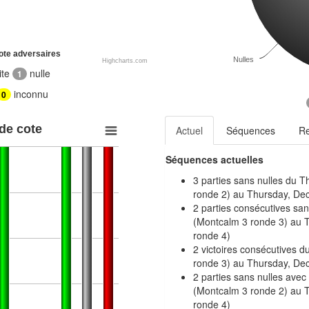
ote adversaires
Nulles
Highcharts.com
ite
nulle
1
inconnu
0
 de cote
Actuel
Séquences
R
Séquences actuelles
3 parties sans nulles du 
ronde 2) au Thursday, De
2 parties consécutives sa
(Montcalm 3 ronde 3) au 
ronde 4)
2 victoires consécutives 
ronde 3) au Thursday, De
2 parties sans nulles ave
(Montcalm 3 ronde 2) au 
ronde 4)