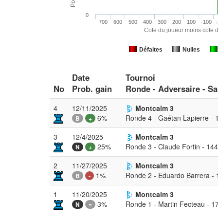
0
700
600
500
400
300
200
100
-100
-
Cote du joueur moins cote d
Défaites
Nulles
Date
Tournoi
No
Prob. gain
Ronde - Adversaire - Sa
4
12/11/2025
Montcalm 3
6%
Ronde 4 - Gaétan Lapierre - 
B
+
3
12/4/2025
Montcalm 3
25%
Ronde 3 - Claude Fortin - 14
N
+
2
11/27/2025
Montcalm 3
1%
Ronde 2 - Eduardo Barrera -
B
-
1
11/20/2025
Montcalm 3
3%
Ronde 1 - Martin Fecteau - 1
N
=