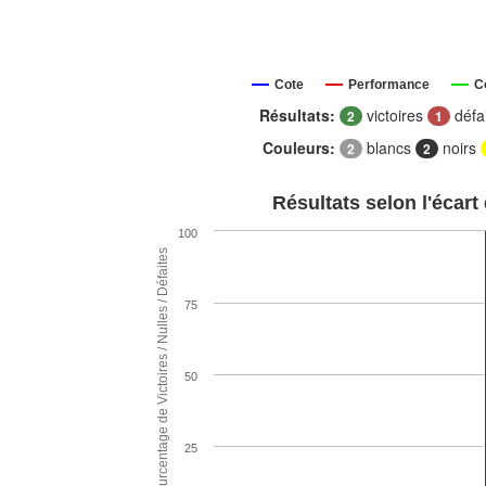
Cote
Performance
C
Résultats:
victoires
défa
2
1
Couleurs:
blancs
noirs
2
2
Résultats selon l'écart
100
Pourcentage de Victoires / Nulles / Défaites
75
50
25