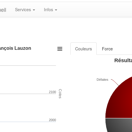
eil
Services
Infos
rançois Lauzon
Couleurs
Force
Résulta
Défaites
Cotes
2100
2000