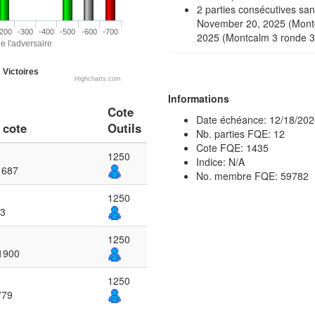
2 parties consécutives san
November 20, 2025 (Montc
200
-300
-400
-500
-600
-700
2025 (Montcalm 3 ronde 3
e l'adversaire
Victoires
Highcharts.com
Informations
Cote
Date échéance: 12/18/202
 cote
Outils
Nb. parties FQE: 12
Cote FQE: 1435
1250
Indice: N/A
1687
No. membre FQE: 59782
1250
43
1250
 1900
1250
779