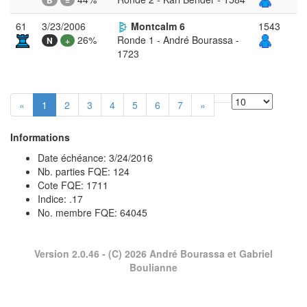
B
=
61
3/23/2006
Montcalm 6
1543
26%
Ronde 1 - André Bourassa -
N
+
1723
«
1
2
3
4
5
6
7
»
Informations
Date échéance: 3/24/2016
Nb. parties FQE: 124
Cote FQE: 1711
Indice: .17
No. membre FQE: 64045
Version 2.0.46
- (C) 2026 André Bourassa et Gabriel
Boulianne