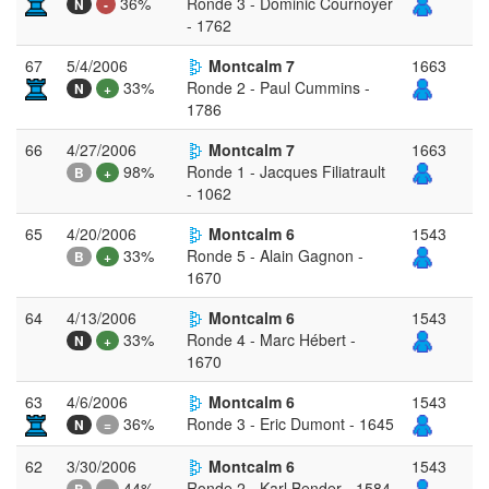
36%
Ronde 3 - Dominic Cournoyer
N
-
- 1762
67
5/4/2006
Montcalm 7
1663
33%
Ronde 2 - Paul Cummins -
N
+
1786
66
4/27/2006
Montcalm 7
1663
98%
Ronde 1 - Jacques Filiatrault
B
+
- 1062
65
4/20/2006
Montcalm 6
1543
33%
Ronde 5 - Alain Gagnon -
B
+
1670
64
4/13/2006
Montcalm 6
1543
33%
Ronde 4 - Marc Hébert -
N
+
1670
63
4/6/2006
Montcalm 6
1543
36%
Ronde 3 - Eric Dumont - 1645
N
=
62
3/30/2006
Montcalm 6
1543
44%
Ronde 2 - Karl Bender - 1584