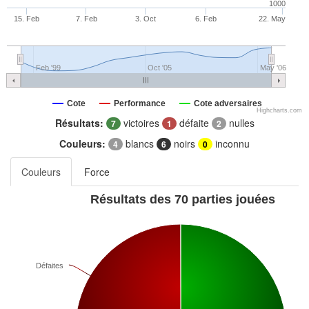
1000
15. Feb
7. Feb
3. Oct
6. Feb
22. May
Feb '99
Oct '05
May '06
Cote
Performance
Cote adversaires
Highcharts.com
Résultats:
victoires
défaite
nulles
7
1
2
Couleurs:
blancs
noirs
inconnu
4
6
0
Couleurs
Force
Résultats des 70 parties jouées
Défaites