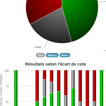
Nulles
H
Tout
Blancs
Noirs
Résultats selon l'écart de cote
100
ntage de Victoires / Nulles / Défaites
75
50