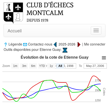
Accueil
Toggle
navigati
Légende
Contactez-nous
2025-2026
|
Me connecter
Outils disponibles pour Etienne Guay:
Évolution de la cote de Etienne Guay
Zoom
1m
3m
6m
YTD
From
1y
Dec 26, 1998
All
To
May 27, 2006
1750
Cotes
1500
1250