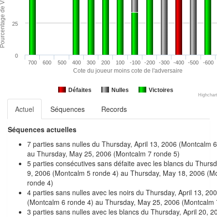
25
0
700
600
500
400
300
200
100
-100
-200
-300
-400
-500
-600
Cote du joueur moins cote de l'adversaire
Défaites
Nulles
Victoires
Highchar
Actuel
Séquences
Records
Séquences actuelles
7 parties sans nulles du Thursday, April 13, 2006 (Montcalm 
au Thursday, May 25, 2006 (Montcalm 7 ronde 5)
5 parties consécutives sans défaite avec les blancs du Thurs
9, 2006 (Montcalm 5 ronde 4) au Thursday, May 18, 2006 (M
ronde 4)
4 parties sans nulles avec les noirs du Thursday, April 13, 20
(Montcalm 6 ronde 4) au Thursday, May 25, 2006 (Montcalm 
3 parties sans nulles avec les blancs du Thursday, April 20, 2