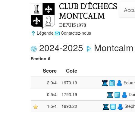
Accu
Légende
Contactez-nous
2024-2025
Montcalm
Section A
Score
Cote
2.0/4
1970.19
Eduar
0.5/4
1793.19
Dom
1.5/4
1990.22
Stéph