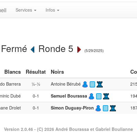
eil
Services
Infos
 Fermé
Ronde 5
(5/29/2025)
Blancs
Résultat
Noirs
Co
do Barrera
½-½
Antoine Bérubé
21
inic Dubé
0-1
Samuel Bourassa
19
ane Drolet
0-1
Simon Duguay-Piron
18
Version 2.0.46
- (C) 2026 André Bourassa et Gabriel Boulianne