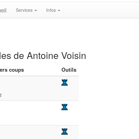
eil
Services
Infos
les de Antoine Voisin
iers coups
Outils
2