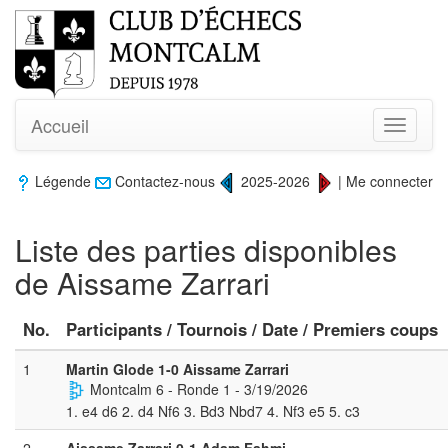
Accueil
Toggle
navigati
Légende
Contactez-nous
2025-2026
|
Me connecter
Liste des parties disponibles
de Aissame Zarrari
No.
Participants / Tournois / Date / Premiers coups
1
Martin Glode 1-0 Aissame Zarrari
Montcalm 6 - Ronde 1 - 3/19/2026
1. e4 d6 2. d4 Nf6 3. Bd3 Nbd7 4. Nf3 e5 5. c3
2
Aissame Zarrari 0-1 Adam Fahmi