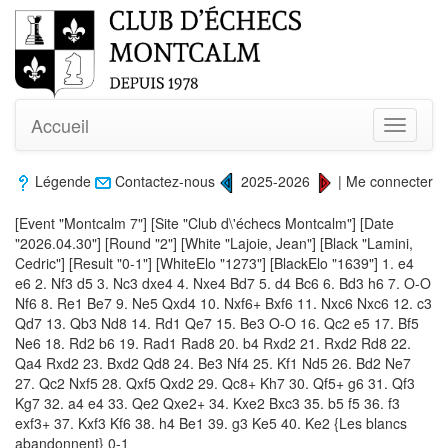
Accueil
Toggle
navigati
Légende
Contactez-nous
2025-2026
|
Me connecter
[Event "Montcalm 7"] [Site "Club d\'échecs Montcalm"] [Date
"2026.04.30"] [Round "2"] [White "Lajoie, Jean"] [Black "Lamini,
Cedric"] [Result "0-1"] [WhiteElo "1273"] [BlackElo "1639"] 1. e4
e6 2. Nf3 d5 3. Nc3 dxe4 4. Nxe4 Bd7 5. d4 Bc6 6. Bd3 h6 7. O-O
Nf6 8. Re1 Be7 9. Ne5 Qxd4 10. Nxf6+ Bxf6 11. Nxc6 Nxc6 12. c3
Qd7 13. Qb3 Nd8 14. Rd1 Qe7 15. Be3 O-O 16. Qc2 e5 17. Bf5
Ne6 18. Rd2 b6 19. Rad1 Rad8 20. b4 Rxd2 21. Rxd2 Rd8 22.
Qa4 Rxd2 23. Bxd2 Qd8 24. Be3 Nf4 25. Kf1 Nd5 26. Bd2 Ne7
27. Qc2 Nxf5 28. Qxf5 Qxd2 29. Qc8+ Kh7 30. Qf5+ g6 31. Qf3
Kg7 32. a4 e4 33. Qe2 Qxe2+ 34. Kxe2 Bxc3 35. b5 f5 36. f3
exf3+ 37. Kxf3 Kf6 38. h4 Be1 39. g3 Ke5 40. Ke2 {Les blancs
abandonnent} 0-1