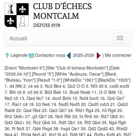
Accueil
Toggle
navigati
Légende
Contactez-nous
2025-2026
|
Me connecter
[Event "Montcalm 6"] [Site "Club d\'échecs Montcalm"] [Date
"2026.04.16"] [Round "5"] [White "Audouze, Oscar"] [Black
"Bluteau, Yvon"] [Result "1-0"] [WhiteElo "1861"] [BlackElo "1820"]
1. d4 Nf6 2. c4 e6 3. Nc3 Bb4 4. Qc2 O-O 5. Nf3 d5 6. cxd5 exd5
7. Bf4 c6 8. e3 b6 9. Bd3 Ba6 10. Bxa6 Nxa6 11. O-O Bd6 12.
Ne2 c5 13. Qa4 Nc7 14. dxc5 Bxf4 15. Nxf4 bxc5 16. Qc6 Qe7
17. Rac1 c4 18. b3 Ne6 19. Nxd5 Nxd5 20. Qxd5 cxb3 21. Qxb3
Rab8 22. Qa4 Rb4 23. Qa3 Qb7 24. Rfd1 Rg4 25. h3 Rg6 26.
Kh2 Qb8+ 27. g3 Qb7 28. Ne5 Rf6 29. f4 Rh6 30. Rd7 Qb5 31.
Qd3 Qb2+ 32. Rc2 Qb6 33. Rd5 Qb1 34. Rf2 Qb4 35. Ng4 Rg6
36. f5 Nc5 37. Qd4 Rxg4 38. hxg4 Qe1 39. Qd2 Qxd2 40. Rfxd2
Ne4 41. R2d4 Ng5 42. Kg2 f6 43. Rd8 Nf7 44. Rxf8+ Kxf8 45. Rd7