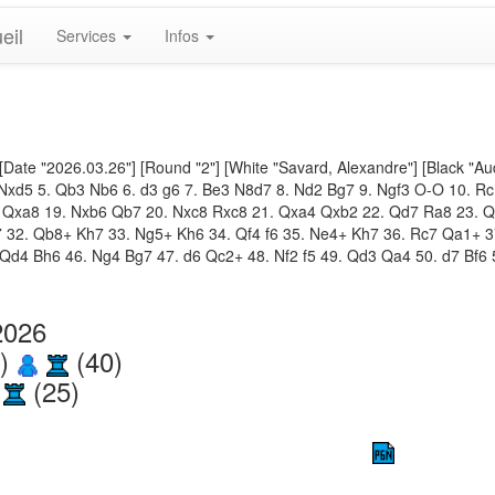
eil
Services
Infos
[Date "2026.03.26"] [Round "2"] [White "Savard, Alexandre"] [Black "Au
d5 Nxd5 5. Qb3 Nb6 6. d3 g6 7. Be3 N8d7 8. Nd2 Bg7 9. Ngf3 O-O 10. 
 Qxa8 19. Nxb6 Qb7 20. Nxc8 Rxc8 21. Qxa4 Qxb2 22. Qd7 Ra8 23. Qx
 32. Qb8+ Kh7 33. Ng5+ Kh6 34. Qf4 f6 35. Ne4+ Kh7 36. Rc7 Qa1+ 3
 Qd4 Bh6 46. Ng4 Bg7 47. d6 Qc2+ 48. Nf2 f5 49. Qd3 Qa4 50. d7 Bf6 
2026
2)
(40)
(25)