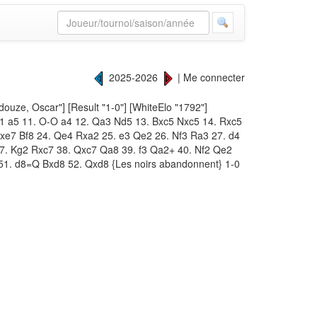
2025-2026
|
Me connecter
douze, Oscar"] [Result "1-0"] [WhiteElo "1792"]
Rc1 a5 11. O-O a4 12. Qa3 Nd5 13. Bxc5 Nxc5 14. Rxc5
e7 Bf8 24. Qe4 Rxa2 25. e3 Qe2 26. Nf3 Ra3 27. d4
7. Kg2 Rxc7 38. Qxc7 Qa8 39. f3 Qa2+ 40. Nf2 Qe2
51. d8=Q Bxd8 52. Qxd8 {Les noirs abandonnent} 1-0