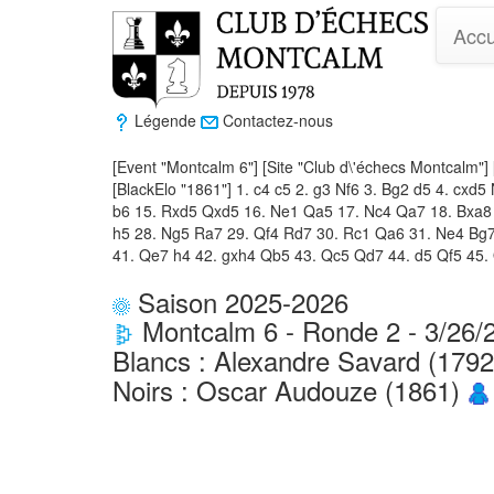
Accu
Légende
Contactez-nous
[Event "Montcalm 6"] [Site "Club d\'échecs Montcalm"] 
[BlackElo "1861"] 1. c4 c5 2. g3 Nf6 3. Bg2 d5 4. cx
b6 15. Rxd5 Qxd5 16. Ne1 Qa5 17. Nc4 Qa7 18. Bxa8
h5 28. Ng5 Ra7 29. Qf4 Rd7 30. Rc1 Qa6 31. Ne4 Bg7
41. Qe7 h4 42. gxh4 Qb5 43. Qc5 Qd7 44. d5 Qf5 45.
Saison 2025-2026
Montcalm 6 - Ronde 2 - 3/26/
Blancs : Alexandre Savard (179
Noirs : Oscar Audouze (1861)