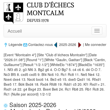
Accueil
Toggle
navigati
Légende
Contactez-nous
2025-2026
|
Me connecter
[Event "Montcalm 4"] [Site "Club d\'échecs Montcalm"] [Date
"2026.01.08"] [Round "1"] [White "Gaulin, Gaétan"] [Black "Cantin,
Guillaume"] [Result "1/2-1/2"] [WhiteElo "1874"] [BlackElo "1635"]
1. Nf3 d5 2. g3 Nf6 3. Bg2 g6 4. O-O Bg7 5. c4 c6 6. d4 O-O 7.
Nc3 Bf5 8. cxd5 cxd5 9. Bf4 Nc6 10. Rc1 Rc8 11. Ne5 Ne4 12.
Nxe4 dxe4 13. Nxc6 bxc6 14. Be3 e5 15. dxe5 Qxd1 16. Rfxd1
Bxe5 17. Bd4 Bxd4 18. Rxd4 Rfd8 19. Rdd1 c5 20. Kf1 Rxd1+ 21.
Rxd1 c4 22. g4 Bxg4 23. Bxe4 Be6 24. Rc1 Rb8 25. Rb1 Rc8 26.
Rc1 {Nulle par accord} 1/2-1/2
Saison 2025-2026