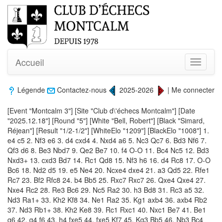
Accueil
Toggle
navigati
Légende
Contactez-nous
2025-2026
|
Me connecter
[Event "Montcalm 3"] [Site "Club d\'échecs Montcalm"] [Date
"2025.12.18"] [Round "5"] [White "Bell, Robert"] [Black "Simard,
Réjean"] [Result "1/2-1/2"] [WhiteElo "1209"] [BlackElo "1008"] 1.
e4 c5 2. Nf3 e6 3. d4 cxd4 4. Nxd4 a6 5. Nc3 Qc7 6. Bd3 Nf6 7.
Qf3 d6 8. Be3 Nbd7 9. Qe2 Be7 10. f4 O-O 11. Bc4 Nc5 12. Bd3
Nxd3+ 13. cxd3 Bd7 14. Rc1 Qd8 15. Nf3 h6 16. d4 Rc8 17. O-O
Bc6 18. Nd2 d5 19. e5 Ne4 20. Ncxe4 dxe4 21. a3 Qd5 22. Rfe1
Rc7 23. Bf2 Rfc8 24. b4 Bb5 25. Rxc7 Rxc7 26. Qxe4 Qxe4 27.
Nxe4 Rc2 28. Re3 Bc6 29. Nc5 Ra2 30. h3 Bd8 31. Rc3 a5 32.
Nd3 Ra1+ 33. Kh2 Kf8 34. Ne1 Ra2 35. Kg1 axb4 36. axb4 Rb2
37. Nd3 Rb1+ 38. Kh2 Ke8 39. Rc1 Rxc1 40. Nxc1 Be7 41. Be1
g6 42. g4 f6 43. h4 fxe5 44. fxe5 Kf7 45. Kg3 Bb5 46. Nb3 Bc4