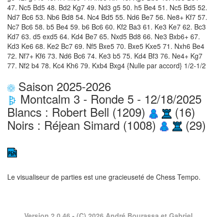
47. Nc5 Bd5 48. Bd2 Kg7 49. Nd3 g5 50. h5 Be4 51. Nc5 Bd5 52.
Nd7 Bc6 53. Nb6 Bd8 54. Nc4 Bd5 55. Nd6 Be7 56. Ne8+ Kf7 57.
Nc7 Bc6 58. b5 Be4 59. b6 Bc6 60. Kf2 Ba3 61. Ke3 Ke7 62. Bc3
Kd7 63. d5 exd5 64. Kd4 Be7 65. Nxd5 Bd8 66. Ne3 Bxb6+ 67.
Kd3 Ke6 68. Ke2 Bc7 69. Nf5 Bxe5 70. Bxe5 Kxe5 71. Nxh6 Be4
72. Nf7+ Kf6 73. Nd6 Bc6 74. Ke3 b5 75. Kd4 Bf3 76. Ne4+ Kg7
77. Nf2 b4 78. Kc4 Kh6 79. Kxb4 Bxg4 {Nulle par accord} 1/2-1/2
Saison 2025-2026
Montcalm 3 - Ronde 5 - 12/18/2025
Blancs : Robert Bell (1209)
(16)
Noirs : Réjean Simard (1008)
(29)
Le visualiseur de parties est une gracieuseté de
Chess Tempo
.
Version 2.0.46
- (C) 2026 André Bourassa et Gabriel