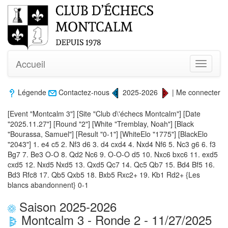
Accueil
Toggle
navigati
Légende
Contactez-nous
2025-2026
|
Me connecter
[Event "Montcalm 3"] [Site "Club d\'échecs Montcalm"] [Date
"2025.11.27"] [Round "2"] [White "Tremblay, Noah"] [Black
"Bourassa, Samuel"] [Result "0-1"] [WhiteElo "1775"] [BlackElo
"2043"] 1. e4 c5 2. Nf3 d6 3. d4 cxd4 4. Nxd4 Nf6 5. Nc3 g6 6. f3
Bg7 7. Be3 O-O 8. Qd2 Nc6 9. O-O-O d5 10. Nxc6 bxc6 11. exd5
cxd5 12. Nxd5 Nxd5 13. Qxd5 Qc7 14. Qc5 Qb7 15. Bd4 Bf5 16.
Bd3 Rfc8 17. Qb5 Qxb5 18. Bxb5 Rxc2+ 19. Kb1 Rd2+ {Les
blancs abandonnent} 0-1
Saison 2025-2026
Montcalm 3 - Ronde 2 - 11/27/2025