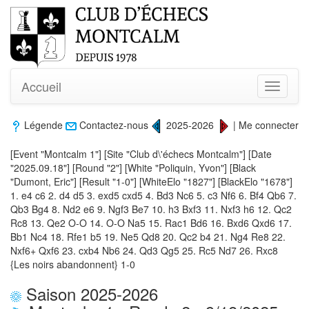
Accueil
Toggle
navigati
Légende
Contactez-nous
2025-2026
|
Me connecter
[Event "Montcalm 1"] [Site "Club d\'échecs Montcalm"] [Date
"2025.09.18"] [Round "2"] [White "Poliquin, Yvon"] [Black
"Dumont, Eric"] [Result "1-0"] [WhiteElo "1827"] [BlackElo "1678"]
1. e4 c6 2. d4 d5 3. exd5 cxd5 4. Bd3 Nc6 5. c3 Nf6 6. Bf4 Qb6 7.
Qb3 Bg4 8. Nd2 e6 9. Ngf3 Be7 10. h3 Bxf3 11. Nxf3 h6 12. Qc2
Rc8 13. Qe2 O-O 14. O-O Na5 15. Rac1 Bd6 16. Bxd6 Qxd6 17.
Bb1 Nc4 18. Rfe1 b5 19. Ne5 Qd8 20. Qc2 b4 21. Ng4 Re8 22.
Nxf6+ Qxf6 23. cxb4 Nb6 24. Qd3 Qg5 25. Rc5 Nd7 26. Rxc8
{Les noirs abandonnent} 1-0
Saison 2025-2026