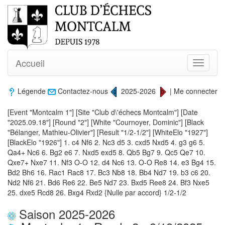
Accueil
Toggle
navigati
Légende
Contactez-nous
2025-2026
|
Me connecter
[Event "Montcalm 1"] [Site "Club d\'échecs Montcalm"] [Date
"2025.09.18"] [Round "2"] [White "Cournoyer, Dominic"] [Black
"Bélanger, Mathieu-Olivier"] [Result "1/2-1/2"] [WhiteElo "1927"]
[BlackElo "1926"] 1. c4 Nf6 2. Nc3 d5 3. cxd5 Nxd5 4. g3 g6 5.
Qa4+ Nc6 6. Bg2 e6 7. Nxd5 exd5 8. Qb5 Bg7 9. Qc5 Qe7 10.
Qxe7+ Nxe7 11. Nf3 O-O 12. d4 Nc6 13. O-O Re8 14. e3 Bg4 15.
Bd2 Bh6 16. Rac1 Rac8 17. Bc3 Nb8 18. Bb4 Nd7 19. b3 c6 20.
Nd2 Nf6 21. Bd6 Re6 22. Be5 Nd7 23. Bxd5 Ree8 24. Bf3 Nxe5
25. dxe5 Rcd8 26. Bxg4 Rxd2 {Nulle par accord} 1/2-1/2
Saison 2025-2026