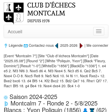
Accueil
Toggle
navigati
Légende
Contactez-nous
2025-2026
|
Me connecter
[Event "Montcalm 7"] [Site "Club d\'échecs Montcalm"] [Date
"2025.05.08"] [Round "2"] [White "Poliquin, Yvon"] [Black "Fleury,
Dominic"] [Result "1-0"] [WhiteElo "1856"] [BlackElo "1336"] 1. e4
e5 2. Nf3 Nf6 3. Nxe5 d6 4. Nf3 Nxe4 5. Nc3 d5 6. Qe2 Bc5 7.
Nxe4 O-O 8. Nxc5 Re8 9. Ne5 Nc6 10. f4 f6 11. Nxc6 Rxe2+ 12.
Bxe2 bxc6 13. d4 Bf5 14. Kf2 Bxc2 15. Bd2 Qe7 16. Rhe1 Qf7 17.
Rac1 Bf5 18. g4 Be4 19. Nxe4 dxe4 20. Bc4 1-0
Saison 2024-2025
Montcalm 7 - Ronde 2 - 5/8/2025
Blancs : Yvon Poliquin (1856)
(62)