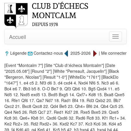
Accueil
Toggle
navigati
Légende
Contactez-nous
2025-2026
|
Me connecter
[Event "Montcalm 7"] [Site "Club d\'échecs Montcalm"] [Date
"2025.05.08"] [Round "2"] [White "Perreault, Jacquelin"] [Black
"Bergeron, Nicolas"] [Result "1-0"] [WhiteElo "1761"] [BlackElo
"1647"] 1. e4 c5 2. Nf3 d6 3. d4 cxd4 4. Nxd4 Nf6 5. Nc3 a6 6.
Bc4 e6 7. Bb3 b5 8. O-O Be7 9. Qf3 Qb6 10. Bg5 Qxd4 11. e5
Nd5 12. Nxd5 exd5 13. Bxd5 Bxg5 14. Qxf7+ Kd8 15. Bxa8 Qxe5
16. Rfe1 Qf6 17. Qa7 Nd7 18. Rad1 Bf4 19. Rd3 Qxb2 20. Bb7
Qxc2 21. Bxc8 Qxc8 22. Qd4 Be5 23. Qh4+ Bf6 24. Qb4 Qc5 25.
Qe4 Ne5 26. Rd5 Qc7 27. Red1 Kd7 28. Rxe5 Bxe5 29. Qxe5
Kc8 30. Qe6+ Kb8 31. Qxd6 Qxd6 32. Rxd6 Rc8 33. Kf1 Rc1+ 34.
Ke2 Rc2+ 35. Rd2 Rxd2+ 36. Kxd2 Kc7 37. Kc3 Kc6 38. Kd4 a5
39. f4 Kd6 40. g4 Ke6 41. Kc5 h5 42. h3 hxg4 43. hxg4 b4 44.