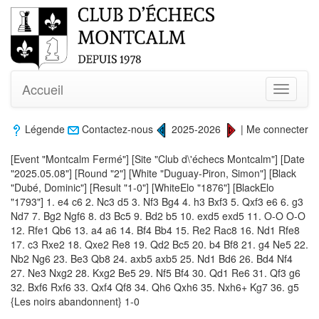
Accueil
Toggle
navigati
Légende
Contactez-nous
2025-2026
|
Me connecter
[Event "Montcalm Fermé"] [Site "Club d\'échecs Montcalm"] [Date
"2025.05.08"] [Round "2"] [White "Duguay-Piron, Simon"] [Black
"Dubé, Dominic"] [Result "1-0"] [WhiteElo "1876"] [BlackElo
"1793"] 1. e4 c6 2. Nc3 d5 3. Nf3 Bg4 4. h3 Bxf3 5. Qxf3 e6 6. g3
Nd7 7. Bg2 Ngf6 8. d3 Bc5 9. Bd2 b5 10. exd5 exd5 11. O-O O-O
12. Rfe1 Qb6 13. a4 a6 14. Bf4 Bb4 15. Re2 Rac8 16. Nd1 Rfe8
17. c3 Rxe2 18. Qxe2 Re8 19. Qd2 Bc5 20. b4 Bf8 21. g4 Ne5 22.
Nb2 Ng6 23. Be3 Qb8 24. axb5 axb5 25. Nd1 Bd6 26. Bd4 Nf4
27. Ne3 Nxg2 28. Kxg2 Be5 29. Nf5 Bf4 30. Qd1 Re6 31. Qf3 g6
32. Bxf6 Rxf6 33. Qxf4 Qf8 34. Qh6 Qxh6 35. Nxh6+ Kg7 36. g5
{Les noirs abandonnent} 1-0