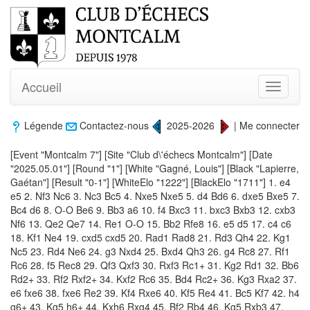
Accueil
Toggle
navigati
Légende
Contactez-nous
2025-2026
|
Me connecter
[Event "Montcalm 7"] [Site "Club d\'échecs Montcalm"] [Date
"2025.05.01"] [Round "1"] [White "Gagné, Louis"] [Black "Lapierre,
Gaétan"] [Result "0-1"] [WhiteElo "1222"] [BlackElo "1711"] 1. e4
e5 2. Nf3 Nc6 3. Nc3 Bc5 4. Nxe5 Nxe5 5. d4 Bd6 6. dxe5 Bxe5 7.
Bc4 d6 8. O-O Be6 9. Bb3 a6 10. f4 Bxc3 11. bxc3 Bxb3 12. cxb3
Nf6 13. Qe2 Qe7 14. Re1 O-O 15. Bb2 Rfe8 16. e5 d5 17. c4 c6
18. Kf1 Ne4 19. cxd5 cxd5 20. Rad1 Rad8 21. Rd3 Qh4 22. Kg1
Nc5 23. Rd4 Ne6 24. g3 Nxd4 25. Bxd4 Qh3 26. g4 Rc8 27. Rf1
Rc6 28. f5 Rec8 29. Qf3 Qxf3 30. Rxf3 Rc1+ 31. Kg2 Rd1 32. Bb6
Rd2+ 33. Rf2 Rxf2+ 34. Kxf2 Rc6 35. Bd4 Rc2+ 36. Kg3 Rxa2 37.
e6 fxe6 38. fxe6 Re2 39. Kf4 Rxe6 40. Kf5 Re4 41. Bc5 Kf7 42. h4
g6+ 43. Kg5 h6+ 44. Kxh6 Rxg4 45. Bf2 Rb4 46. Kg5 Rxb3 47.