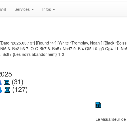
eil
Services
Infos
[Date "2025.03.13"] [Round "4"] [White "Tremblay, Noah"] [Black "Boissin
f3 Nf6 6. Be2 b6 7. O-O Bb7 8. Bb5+ Nbd7 9. Bf4 Qf5 10. g3 Qg4 11. 
. Bc8+ {Les noirs abandonnent} 1-0
2025
(31)
(127)
Le visualiseur de