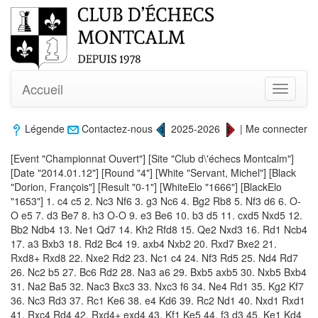
Accueil
Toggle
navigati
Légende
Contactez-nous
2025-2026
|
Me connecter
[Event "Championnat Ouvert"] [Site "Club d\'échecs Montcalm"]
[Date "2014.01.12"] [Round "4"] [White "Servant, Michel"] [Black
"Dorion, François"] [Result "0-1"] [WhiteElo "1666"] [BlackElo
"1653"] 1. c4 c5 2. Nc3 Nf6 3. g3 Nc6 4. Bg2 Rb8 5. Nf3 d6 6. O-
O e5 7. d3 Be7 8. h3 O-O 9. e3 Be6 10. b3 d5 11. cxd5 Nxd5 12.
Bb2 Ndb4 13. Ne1 Qd7 14. Kh2 Rfd8 15. Qe2 Nxd3 16. Rd1 Ncb4
17. a3 Bxb3 18. Rd2 Bc4 19. axb4 Nxb2 20. Rxd7 Bxe2 21.
Rxd8+ Rxd8 22. Nxe2 Rd2 23. Nc1 c4 24. Nf3 Rd5 25. Nd4 Rd7
26. Nc2 b5 27. Bc6 Rd2 28. Na3 a6 29. Bxb5 axb5 30. Nxb5 Bxb4
31. Na2 Ba5 32. Nac3 Bxc3 33. Nxc3 f6 34. Ne4 Rd1 35. Kg2 Kf7
36. Nc3 Rd3 37. Rc1 Ke6 38. e4 Kd6 39. Rc2 Nd1 40. Nxd1 Rxd1
41. Rxc4 Rd4 42. Rxd4+ exd4 43. Kf1 Ke5 44. f3 d3 45. Ke1 Kd4